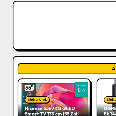
a
g
s
n
a
v
i
Ä
g
a
t
Elektronik
Elek
Hisense 55E7KQ QLED
UGRE
i
Smart TV 139 cm (55 Zoll)
8k 14