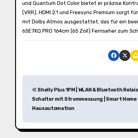
und Quantum Dot Color bietet er präzise Kontr
(VRR), HDMI 2.1 und Freesync Premium sorgt fü
mit Dolby Atmos ausgestattet, das für ein beei
65E7KQ PRO 164cm (65 Zoll) Fernseher zum Sc
B
Shelly Plus 1PM | WLAN & Bluetooth Relai
e
Schalter mit Strommessung | Smart Home
i
Hausautomation
t
r