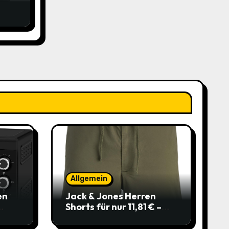
Allgemein
en
Jack & Jones Herren
Shorts für nur 11,81 € –
über 40 % gespart!