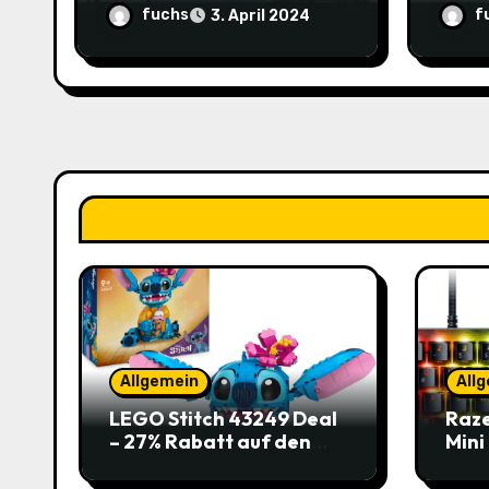
im Angebot: Sparen Sie
Rabat
o
fuchs
f
3. April 2024
145,85€!
10,9
n
Allgemein
All
LEGO Stitch 43249 Deal
Raze
– 27% Rabatt auf den
Mini
süßen Disney-Flauscher
Jetz