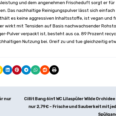
ngsleistung und dem angenehmen Frischeduft sorgt er für
n. Das nachhaltige Reinigungspulver lässt sich einfach 
thält es keine aggressiven Inhaltsstoffe, ist vegan und f
ger wirkt mit Tensiden auf Basis nachwachsender Rohsto
ger-Pulver verpackt ist, besteht aus ca. 89 Prozent recy
chhaltigen Nutzung bei. Greif zu und tue gleichzeitig et
r nur
Cillit Bang 6in1 WC Lilaspüler Wilde Orchidee
nur 2,79€ – Frische und Sauberkeit mit j
Spülga