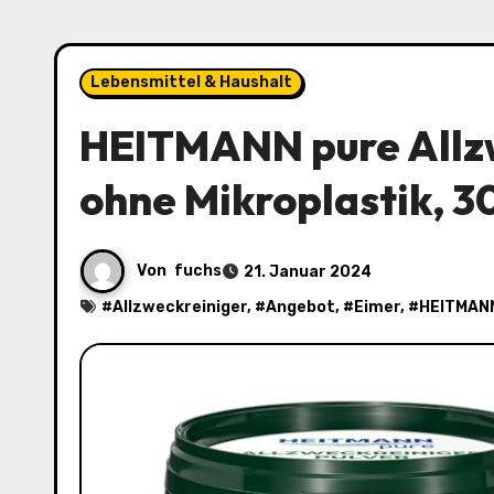
Lebensmittel & Haushalt
HEITMANN pure Allzw
ohne Mikroplastik, 30
Von
fuchs
21. Januar 2024
#
Allzweckreiniger
, #
Angebot
, #
Eimer
, #
HEITMAN