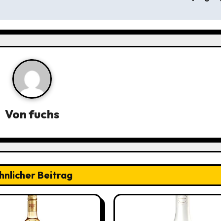
Von
fuchs
hnlicher Beitrag