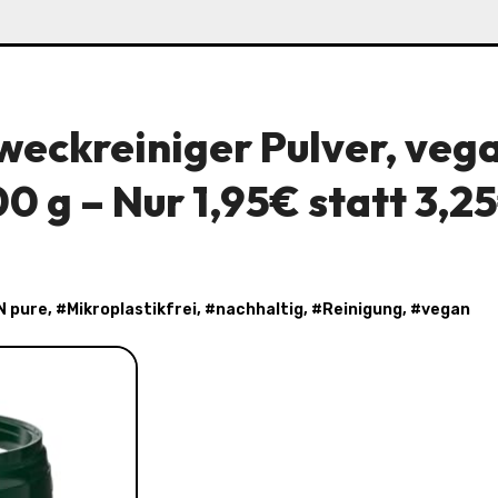
eckreiniger Pulver, vega
0 g – Nur 1,95€ statt 3,2
N pure
, #
Mikroplastikfrei
, #
nachhaltig
, #
Reinigung
, #
vegan