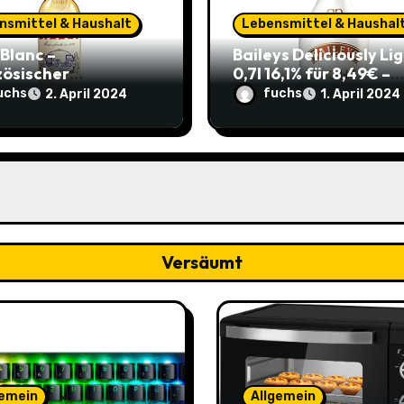
nsmittel & Haushalt
Lebensmittel & Haushal
 Blanc –
Baileys Deliciously Li
zösischer
0,7l 16,1% für 8,49€ –
peritif 0,75l 11,82€
Leichter Genuss für d
uchs
fuchs
2. April 2024
1. April 2024
re 4,17€ im Sparabo
Sommerparty (ehem.
14,99€)
Versäumt
gemein
Allgemein