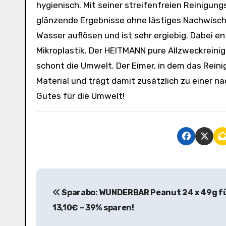
hygienisch. Mit seiner streifenfreien Reinigu
glänzende Ergebnisse ohne lästiges Nachwische
Wasser auflösen und ist sehr ergiebig. Dabei en
Mikroplastik. Der HEITMANN pure Allzweckreini
schont die Umwelt. Der Eimer, in dem das Reini
Material und trägt damit zusätzlich zu einer na
Gutes für die Umwelt!
B
Sparabo: WUNDERBAR Peanut 24 x 49g fü
e
13,10€ – 39% sparen!
i