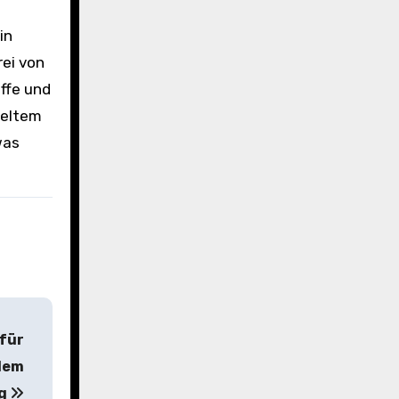
in
rei von
ffe und
celtem
was
 für
edem
ng