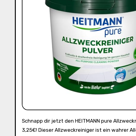
Schnapp dir jetzt den HEITMANN pure Allzweckreiniger Pulver bei Amazon zum Spitzenpreis von nur 1,95€ statt
3,25€! Dieser Allzweckreiniger ist ein wahrer A