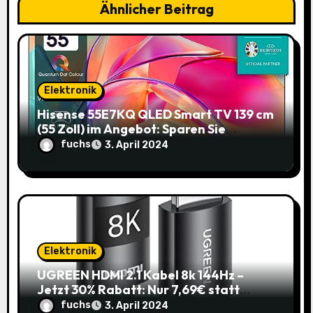
i
Ähnlicher Beitrag
o
n
Elektronik
Hisense 55E7KQ QLED Smart TV 139 cm
(55 Zoll) im Angebot: Sparen Sie
145,85€!
fuchs
3. April 2024
Elektronik
UGREEN HDMI 2.1 Kabel 8k 144Hz –
Jetzt 30% Rabatt: Nur 7,69€ statt
10,99€
fuchs
3. April 2024