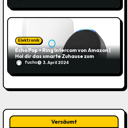
Elektronik
Echo Pop + Ring Intercom von Amazon |
Hol dir das smarte Zuhause zum
Schnäppchenpreis!
fuchs
3. April 2024
Versäumt