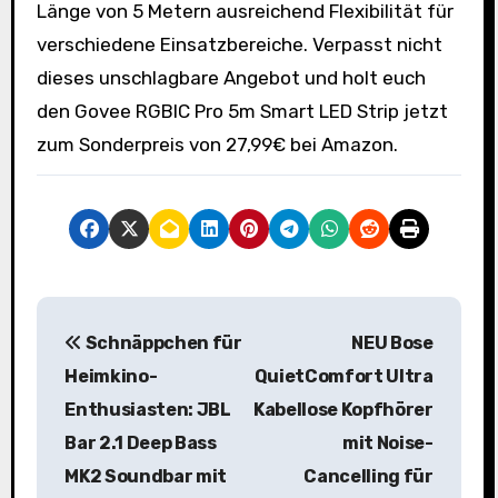
Länge von 5 Metern ausreichend Flexibilität für
verschiedene Einsatzbereiche. Verpasst nicht
dieses unschlagbare Angebot und holt euch
den Govee RGBIC Pro 5m Smart LED Strip jetzt
zum Sonderpreis von 27,99€ bei Amazon.
B
Schnäppchen für
NEU Bose
e
Heimkino-
QuietComfort Ultra
i
Enthusiasten: JBL
Kabellose Kopfhörer
Bar 2.1 Deep Bass
mit Noise-
t
MK2 Soundbar mit
Cancelling für