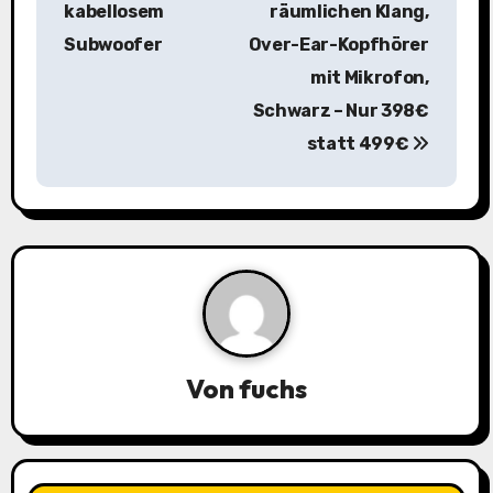
r
kabellosem
räumlichen Klang,
a
Subwoofer
Over-Ear-Kopfhörer
mit Mikrofon,
g
Schwarz – Nur 398€
s
statt 499€
n
a
v
i
g
Von
fuchs
a
t