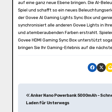
auf eine ganz neue Ebene bringen. Die AI-Beleu
Spiel und schafft so ein neues Beleuchtungserle
der Govee AI Gaming Lights Sync Box und geni
synchronisiert alle anderen Govee Lights in I
und atemberaubenden Farben erstrahlt. Spielen 
Govee HDMI Gaming Sync Box unterstützt sogar
bringen Sie Ihr Gaming-Erlebnis auf die nächste
B
Anker Nano Powerbank 5000mAh – Schne
e
Laden für Unterwegs
i