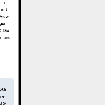
 im
 mit
mView
igen
. Die
en und
ooth
arer
s!