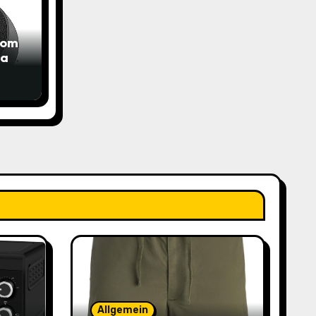
com
das
Allgemein