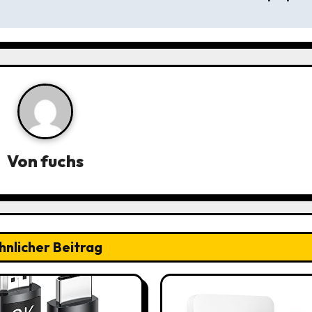
Von
fuchs
hnlicher Beitrag