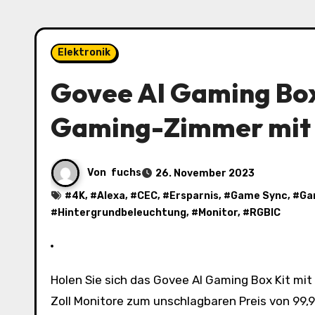
Elektronik
Govee AI Gaming Box 
Gaming-Zimmer mit
Von
fuchs
26. November 2023
#
4K
, #
Alexa
, #
CEC
, #
Ersparnis
, #
Game Sync
, #
Ga
#
Hintergrundbeleuchtung
, #
Monitor
, #
RGBIC
Holen Sie sich das Govee AI Gaming Box Kit mit Lightbar und RGBIC Monitor Hintergrundbeleuchtung für 27-34
Zoll Monitore zum unschlagbaren Preis von 99,9