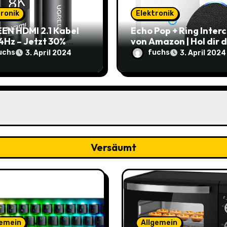
tronik
Elektronik
EN HDMI 2.1 Kabel
Echo Pop + Ring Inter
4Hz – Jetzt 30%
von Amazon | Hol dir 
t: Nur 7,69€ statt
smarte Zuhause zum
uchs
fuchs
3. April 2024
3. April 2024
9€
Schnäppchenpreis!
Versäumt
gemein
Allgemein