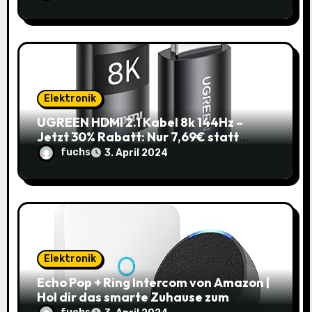
Elektronik
UGREEN HDMI 2.1 Kabel 8k 144Hz –
Jetzt 30% Rabatt: Nur 7,69€ statt
10,99€
fuchs
3. April 2024
Elektronik
Echo Pop + Ring Intercom von Amazon |
Hol dir das smarte Zuhause zum
Schnäppchenpreis!