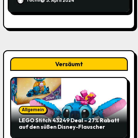
fuchs
3. April 2024
Versäumt
Allgemein
LEGO Stitch 43249 Deal – 27% Rabatt
auf den süßen Disney-Flauscher