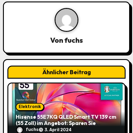
s
n
a
Von
fuchs
v
i
g
Ähnlicher Beitrag
a
t
i
Elektronik
o
Hisense 55E7KQ QLED Smart TV 139 cm
(55 Zoll) im Angebot: Sparen Sie
n
145,85€!
fuchs
3. April 2024