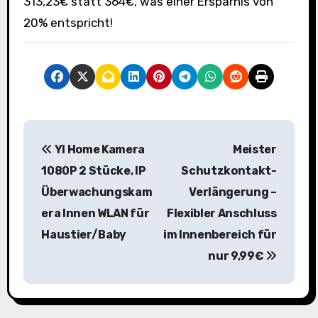
313,23€ statt 364€, was einer Ersparnis von
20% entspricht!
B
YI Home Kamera
Meister
e
1080P 2 Stücke, IP
Schutzkontakt-
i
Überwachungskam
Verlängerung –
era Innen WLAN für
Flexibler Anschluss
t
Haustier/Baby
im Innenbereich für
r
nur 9,99€
a
g