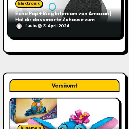
Elektronik
Echo Pop + Ring Intercom von Amazon |
Hol dir das smarte Zuhause zum
Schnäppchenpreis!
fuchs
3. April 2024
Versäumt
Allgemein