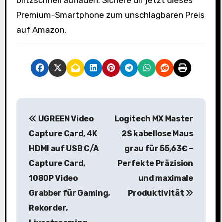
blitzschnell aufladen. Sichere dir jetzt dieses
Premium-Smartphone zum unschlagbaren Preis
auf Amazon.
B
UGREEN Video
Logitech MX Master
e
Capture Card, 4K
2S kabellose Maus
i
HDMI auf USB C/A
grau für 55,63€ –
Capture Card,
Perfekte Präzision
t
1080P Video
und maximale
r
Grabber für Gaming,
Produktivität
a
Rekorder,