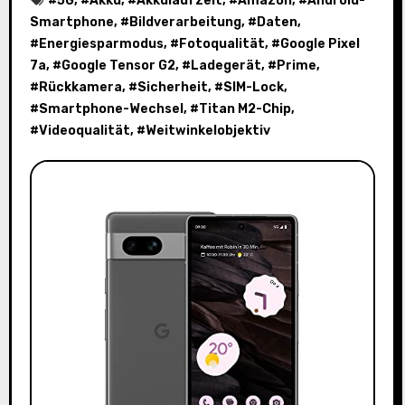
#
5G
, #
Akku
, #
Akkulaufzeit
, #
Amazon
, #
Android-
Smartphone
, #
Bildverarbeitung
, #
Daten
,
#
Energiesparmodus
, #
Fotoqualität
, #
Google Pixel
7a
, #
Google Tensor G2
, #
Ladegerät
, #
Prime
,
#
Rückkamera
, #
Sicherheit
, #
SIM-Lock
,
#
Smartphone-Wechsel
, #
Titan M2-Chip
,
#
Videoqualität
, #
Weitwinkelobjektiv