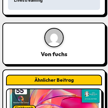
Livestreaming
g
s
n
a
v
i
Von
fuchs
g
a
Ähnlicher Beitrag
t
i
o