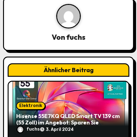
g
a
t
Von
fuchs
i
o
n
Ähnlicher Beitrag
Elektronik
Hisense 55E7KQ QLED Smart TV 139 cm
(55 Zoll) im Angebot: Sparen Sie
145,85€!
fuchs
3. April 2024