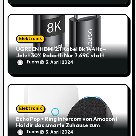
Elektronik
UGREEN HDMI 2.1 Kabel 8k 144Hz –
Jetzt 30% Rabatt: Nur 7,69€ statt
10,99€
fuchs
3. April 2024
Elektronik
Echo Pop + Ring Intercom von Amazon |
Hol dir das smarte Zuhause zum
Schnäppchenpreis!
fuchs
3. April 2024