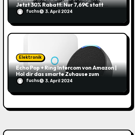
Jetzt 30% Rabatt: Nur 7,69€ statt
10,99€
fuchs
3. April 2024
Elektronik
Echo Pop + Ring Intercom von Amazon |
Hol dir das smarte Zuhause zum
Schnäppchenpreis!
fuchs
3. April 2024