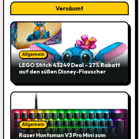
Versäumt
Allgemein
LEGO Stitch 43249 Deal – 27% Rabatt
auf den süßen Disney-Flauscher
Allgemein
Razer Huntsman V3 Pro Mini zum