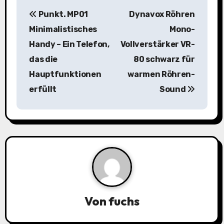
B
Punkt. MP01
Dynavox Röhren
e
Minimalistisches
Mono-
i
Handy – Ein Telefon,
Vollverstärker VR-
das die
80 schwarz für
t
Hauptfunktionen
warmen Röhren-
r
erfüllt
Sound
a
g
s
n
a
Von
fuchs
v