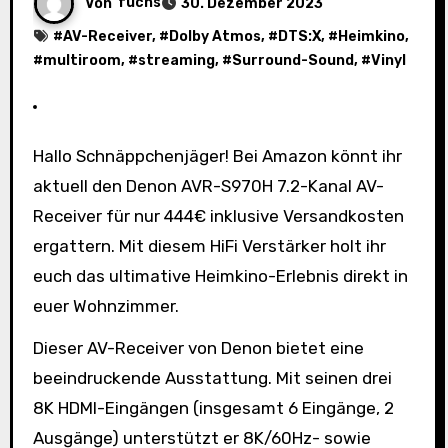
Von
fuchs
30. Dezember 2023
#
AV-Receiver
, #
Dolby Atmos
, #
DTS:X
, #
Heimkino
,
#
multiroom
, #
streaming
, #
Surround-Sound
, #
Vinyl
Hallo Schnäppchenjäger! Bei Amazon könnt ihr
aktuell den Denon AVR-S970H 7.2-Kanal AV-
Receiver für nur 444€ inklusive Versandkosten
ergattern. Mit diesem HiFi Verstärker holt ihr
euch das ultimative Heimkino-Erlebnis direkt in
euer Wohnzimmer.
Dieser AV-Receiver von Denon bietet eine
beeindruckende Ausstattung. Mit seinen drei
8K HDMI-Eingängen (insgesamt 6 Eingänge, 2
Ausgänge) unterstützt er 8K/60Hz- sowie