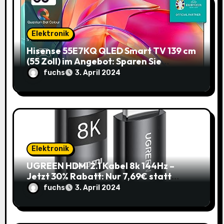
t
i
Elektronik
o
Hisense 55E7KQ QLED Smart TV 139 cm
(55 Zoll) im Angebot: Sparen Sie
n
145,85€!
fuchs
3. April 2024
Elektronik
UGREEN HDMI 2.1 Kabel 8k 144Hz –
Jetzt 30% Rabatt: Nur 7,69€ statt
10,99€
fuchs
3. April 2024