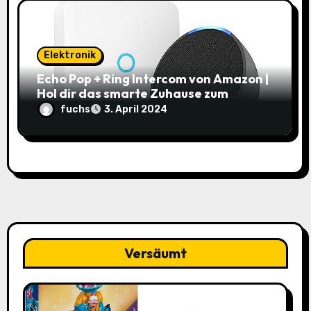
Elektronik
Echo Pop + Ring Intercom von Amazon |
Hol dir das smarte Zuhause zum
Schnäppchenpreis!
fuchs
3. April 2024
Versäumt