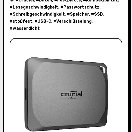
#
Crucial
, #
Daten
, #
Festplatte
, #
Kompatibilität
,
#
Lesegeschwindigkeit
, #
Passwortschutz
,
#
Schreibgeschwindigkeit
, #
Speicher
, #
SSD
,
#
stoßfest
, #
USB-C
, #
Verschlüsselung
,
#
wasserdicht