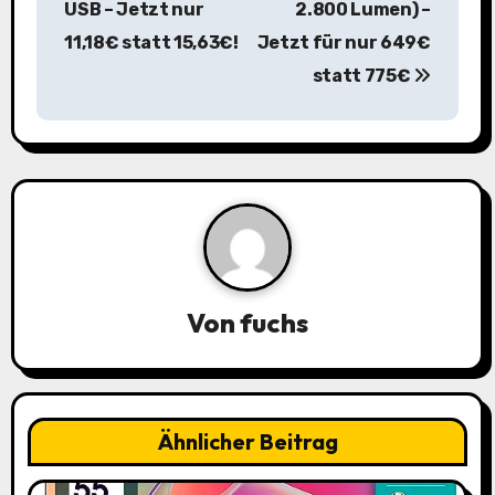
USB – Jetzt nur
2.800 Lumen) –
t
11,18€ statt 15,63€!
Jetzt für nur 649€
r
statt 775€
a
g
s
n
a
Von
fuchs
v
i
g
Ähnlicher Beitrag
a