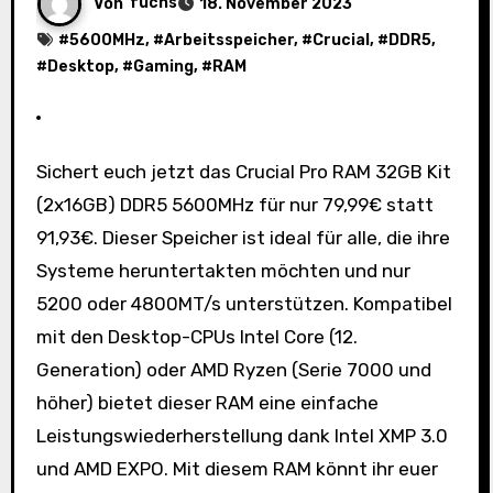
Von
fuchs
18. November 2023
#
5600MHz
, #
Arbeitsspeicher
, #
Crucial
, #
DDR5
,
#
Desktop
, #
Gaming
, #
RAM
Sichert euch jetzt das Crucial Pro RAM 32GB Kit
(2x16GB) DDR5 5600MHz für nur 79,99€ statt
91,93€. Dieser Speicher ist ideal für alle, die ihre
Systeme heruntertakten möchten und nur
5200 oder 4800MT/s unterstützen. Kompatibel
mit den Desktop-CPUs Intel Core (12.
Generation) oder AMD Ryzen (Serie 7000 und
höher) bietet dieser RAM eine einfache
Leistungswiederherstellung dank Intel XMP 3.0
und AMD EXPO. Mit diesem RAM könnt ihr euer