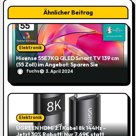
g
a
Ähnlicher Beitrag
t
i
o
Elektronik
Hisense 55E7KQ QLED Smart TV 139 cm
n
(55 Zoll) im Angebot: Sparen Sie
145,85€!
fuchs
3. April 2024
Elektronik
UGREEN HDMI 2.1 Kabel 8k 144Hz –
Jetzt 30% Rabatt: Nur 7,69€ statt