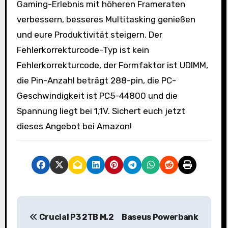
Gaming-Erlebnis mit höheren Frameraten
verbessern, besseres Multitasking genießen
und eure Produktivität steigern. Der
Fehlerkorrekturcode-Typ ist kein
Fehlerkorrekturcode, der Formfaktor ist UDIMM,
die Pin-Anzahl beträgt 288-pin, die PC-
Geschwindigkeit ist PC5-44800 und die
Spannung liegt bei 1,1V. Sichert euch jetzt
dieses Angebot bei Amazon!
B
Crucial P3 2TB M.2
Baseus Powerbank
e