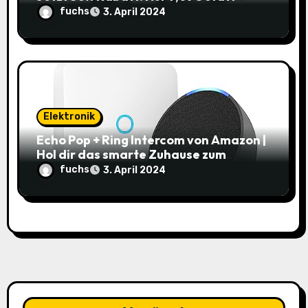
10,99€
fuchs
3. April 2024
Elektronik
Echo Pop + Ring Intercom von Amazon |
Hol dir das smarte Zuhause zum
Schnäppchenpreis!
fuchs
3. April 2024