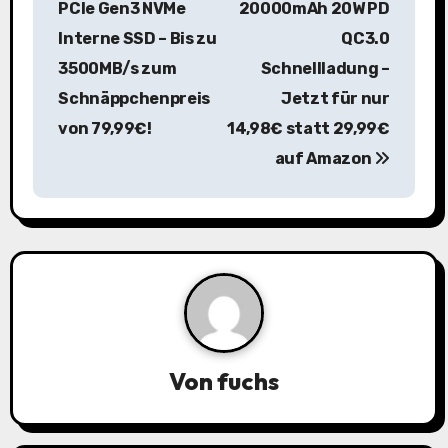
PCIe Gen3 NVMe
20000mAh 20W PD
i
Interne SSD – Bis zu
QC3.0
3500MB/s zum
Schnellladung –
t
Schnäppchenpreis
Jetzt für nur
r
von 79,99€!
14,98€ statt 29,99€
a
auf Amazon
g
s
n
a
v
Von
fuchs
i