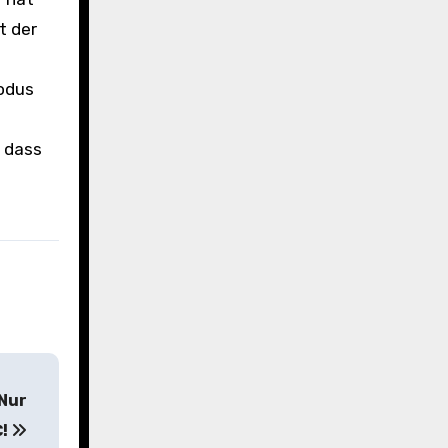
t der
modus
e dass
 Nur
€!