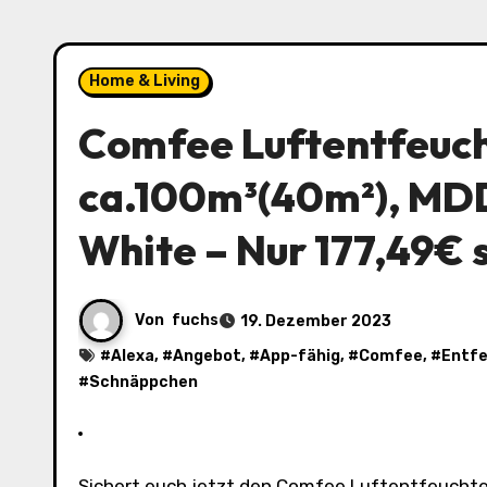
Home & Living
Comfee Luftentfeuch
ca.100m³(40m²), MD
White – Nur 177,49€ 
Von
fuchs
19. Dezember 2023
#
Alexa
, #
Angebot
, #
App-fähig
, #
Comfee
, #
Entfe
#
Schnäppchen
Sichert euch jetzt den Comfee Luftentfeuchter zum Schnäppchenpreis! Der effiziente Luftentfeuchter hat