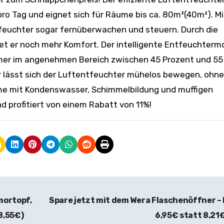
ro Tag und eignet sich für Räume bis ca. 80m³(40m²). Mi
feuchter sogar fernüberwachen und steuern. Durch die
et er noch mehr Komfort. Der intelligente Entfeuchter
mmer im angenehmen Bereich zwischen 45 Prozent und 55
der lässt sich der Luftentfeuchter mühelos bewegen, ohn
e mit Kondenswasser, Schimmelbildung und muffigen
 profitiert von einem Rabatt von 11%!
ortopf,
Spare jetzt mit dem Wera Flaschenöffner –
8,55€)
6,95€ statt 8,21