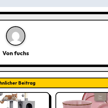
Von
fuchs
hnlicher Beitrag