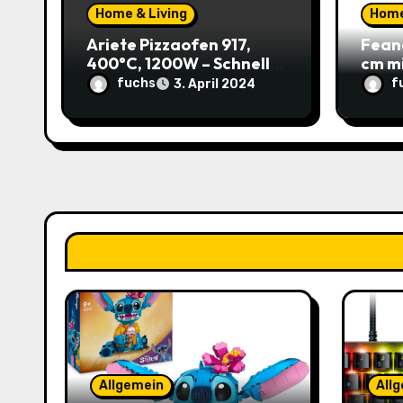
a
Home & Living
Home
t
Ariete Pizzaofen 917,
Fean
400°C, 1200W – Schnell
cm m
i
und einfach zu Hause
37,59
fuchs
f
3. April 2024
genießen! (Prime)
Katz
o
Sparp
n
Allgemein
All