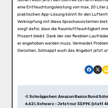
eine Entfeuchtungsleistung von max. 20 Liter p
praktischen App-Lösung könnt ihr den Luftent
Verknüpfung mit Alexa Sprachassistenten biet
sorgt dafür, dass die Raumluftfeuchtigkeit i
Prozent bleibt. Dank der vier flexiblen Laufrä
er angehoben werden muss. Vermeidet Problem
Gerüchen. Schnappt euch das Angebot jetzt und
B
Schnäppchen: Amazon Basics Rund Schm
e
6,62 l, Schwarz – Jetzt nur 33,99€ (statt 4