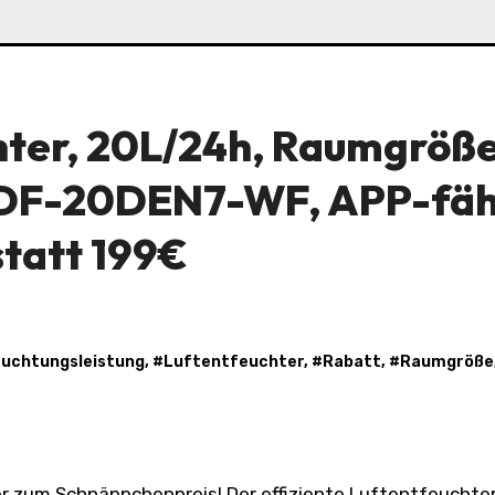
ter, 20L/24h, Raumgröß
DF-20DEN7-WF, APP-fäh
statt 199€
uchtungsleistung
, #
Luftentfeuchter
, #
Rabatt
, #
Raumgröße