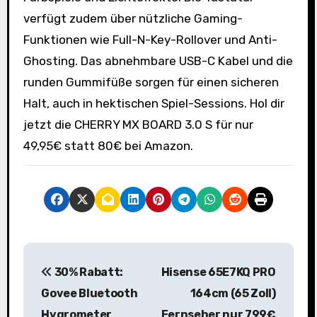
verfügt zudem über nützliche Gaming-
Funktionen wie Full-N-Key-Rollover und Anti-
Ghosting. Das abnehmbare USB-C Kabel und die
runden Gummifüße sorgen für einen sicheren
Halt, auch in hektischen Spiel-Sessions. Hol dir
jetzt die CHERRY MX BOARD 3.0 S für nur
49,95€ statt 80€ bei Amazon.
B
30% Rabatt:
Hisense 65E7KQ PRO
e
Govee Bluetooth
164cm (65 Zoll)
i
Hygrometer
Fernseher nur 799€