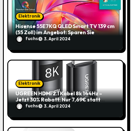
t
Elektronik
i
Hisense 55E7KQ QLED Smart TV 139 cm
(55 Zoll) im Angebot: Sparen Sie
o
145,85€!
fuchs
3. April 2024
n
Elektronik
UGREEN HDMI 2.1 Kabel 8k 144Hz –
Jetzt 30% Rabatt: Nur 7,69€ statt
10,99€
fuchs
3. April 2024