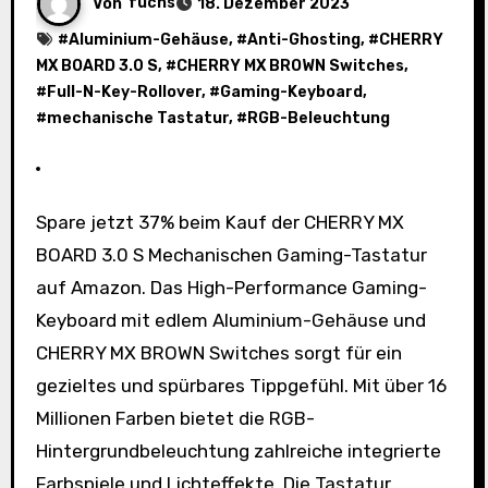
Von
fuchs
18. Dezember 2023
#
Aluminium-Gehäuse
, #
Anti-Ghosting
, #
CHERRY
MX BOARD 3.0 S
, #
CHERRY MX BROWN Switches
,
#
Full-N-Key-Rollover
, #
Gaming-Keyboard
,
#
mechanische Tastatur
, #
RGB-Beleuchtung
Spare jetzt 37% beim Kauf der CHERRY MX
BOARD 3.0 S Mechanischen Gaming-Tastatur
auf Amazon. Das High-Performance Gaming-
Keyboard mit edlem Aluminium-Gehäuse und
CHERRY MX BROWN Switches sorgt für ein
gezieltes und spürbares Tippgefühl. Mit über 16
Millionen Farben bietet die RGB-
Hintergrundbeleuchtung zahlreiche integrierte
Farbspiele und Lichteffekte. Die Tastatur