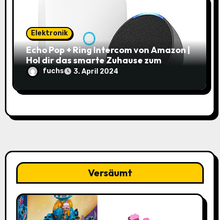
Elektronik
Echo Pop + Ring Intercom von Amazon |
Hol dir das smarte Zuhause zum
Schnäppchenpreis!
fuchs
3. April 2024
Versäumt