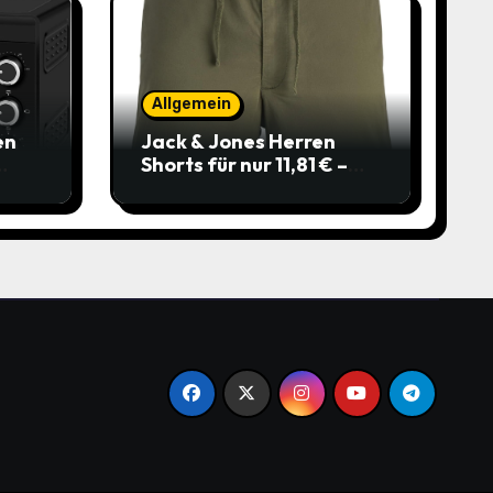
Allgemein
en
Jack & Jones Herren
Shorts für nur 11,81 € –
über 40 % gespart!