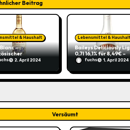
hnlicher Beitrag
nsmittel & Haushalt
Lebensmittel & Haushal
 Blanc –
Baileys Deliciously Li
zösischer
0,7l 16,1% für 8,49€ –
peritif 0,75l 11,82€
Leichter Genuss für d
uchs
fuchs
2. April 2024
1. April 2024
re 4,17€ im Sparabo
Sommerparty (ehem.
14,99€)
Versäumt