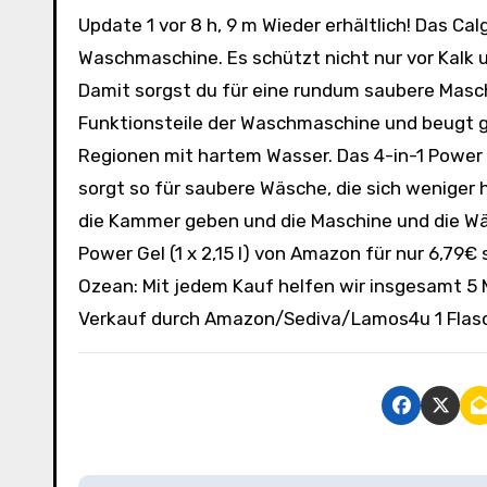
Update 1 vor 8 h, 9 m Wieder erhältlich! Das Calgon 4-in-1 Power Gel bietet einen Vierfach-Schutz für deine
Waschmaschine. Es schützt nicht nur vor Kalk
Damit sorgst du für eine rundum saubere Masch
Funktionsteile der Waschmaschine und beugt ge
Regionen mit hartem Wasser. Das 4-in-1 Power 
sorgt so für saubere Wäsche, die sich weniger
die Kammer geben und die Maschine und die Wäsc
Power Gel (1 x 2,15 l) von Amazon für nur 6,79
Ozean: Mit jedem Kauf helfen wir insgesamt 5 
Verkauf durch Amazon/Sediva/Lamos4u 1 Flasch