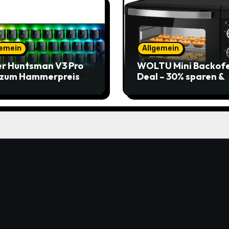
gemein
Allgemein
r Huntsman V3 Pro
WOLTU Mini Backof
 zum Hammerpreis –
Deal – 30% sparen &
t zuschlagen!
Pizza genießen