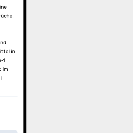
rüche.
und
ttel in
n-1
k im
i