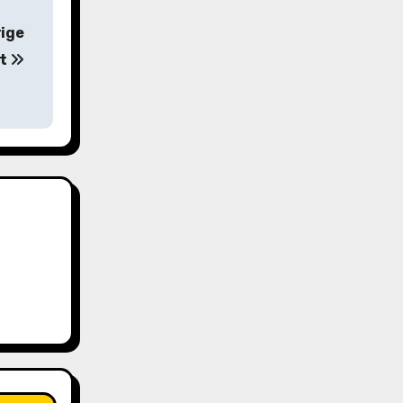
rige
tt