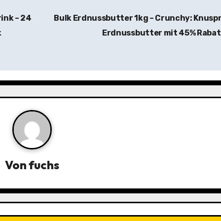
ink – 24
Bulk Erdnussbutter 1kg – Crunchy: Knusp
k
Erdnussbutter mit 45% Raba
Von
fuchs