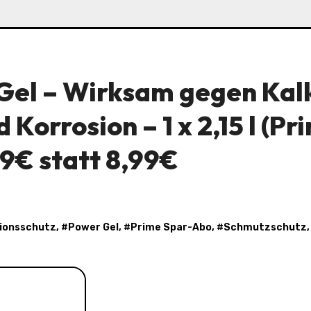
Gel – Wirksam gegen Kal
Korrosion – 1 x 2,15 l (Pr
79€ statt 8,99€
ionsschutz
, #
Power Gel
, #
Prime Spar-Abo
, #
Schmutzschutz
,