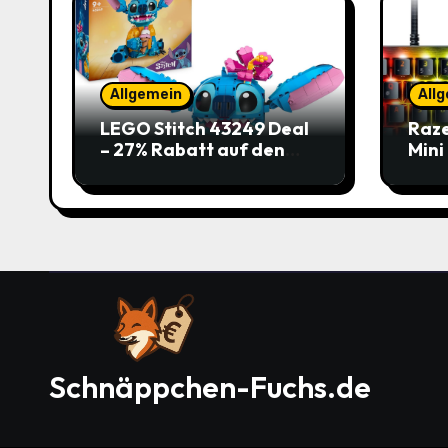
Allgemein
All
LEGO Stitch 43249 Deal
Raze
– 27% Rabatt auf den
Mini
süßen Disney-Flauscher
Jetz
Schnäppchen-Fuchs.de