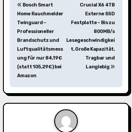
Bosch Smart
Crucial X6 4TB
e
Home Rauchmelder
Externe SSD
i
Twinguard –
Festplatte – Bis zu
Professioneller
800MB/s
t
Brandschutz und
Lesegeschwindigkei
r
Luftqualitätsmess
t, Große Kapazität,
a
ung für nur 84,19€
Tragbar und
(statt 105,29€) bei
Langlebig
g
Amazon
s
n
a
v
i