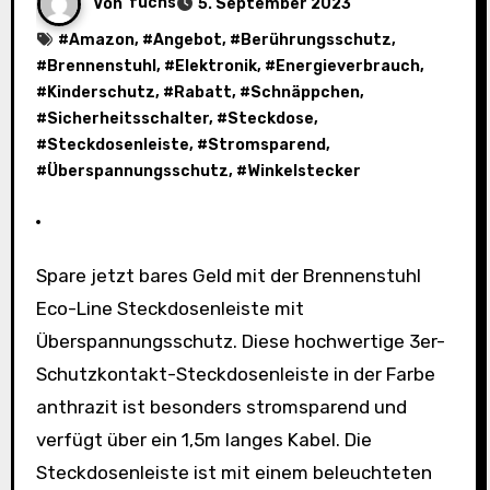
Von
fuchs
5. September 2023
#
Amazon
, #
Angebot
, #
Berührungsschutz
,
#
Brennenstuhl
, #
Elektronik
, #
Energieverbrauch
,
#
Kinderschutz
, #
Rabatt
, #
Schnäppchen
,
#
Sicherheitsschalter
, #
Steckdose
,
#
Steckdosenleiste
, #
Stromsparend
,
#
Überspannungsschutz
, #
Winkelstecker
Spare jetzt bares Geld mit der Brennenstuhl
Eco-Line Steckdosenleiste mit
Überspannungsschutz. Diese hochwertige 3er-
Schutzkontakt-Steckdosenleiste in der Farbe
anthrazit ist besonders stromsparend und
verfügt über ein 1,5m langes Kabel. Die
Steckdosenleiste ist mit einem beleuchteten