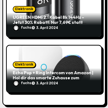
Elektronik
UGREEN HDMI 2.1 Kabel 8k 144Hz –
Jetzt 30% Rabatt: Nur 7,69€ statt
10,99€
fuchs
3. April 2024
Elektronik
Echo Pop + Ring Intercom von Amazon |
Hol dir das smarte Zuhause zum
Schnäppchenpreis!
fuchs
3. April 2024