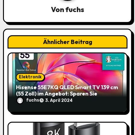
Von
fuchs
g
a
t
Ähnlicher Beitrag
i
o
n
Elektronik
Hisense 55E7KQ QLED Smart TV 139 cm
(55 Zoll) im Angebot: Sparen Sie
145,85€!
fuchs
3. April 2024