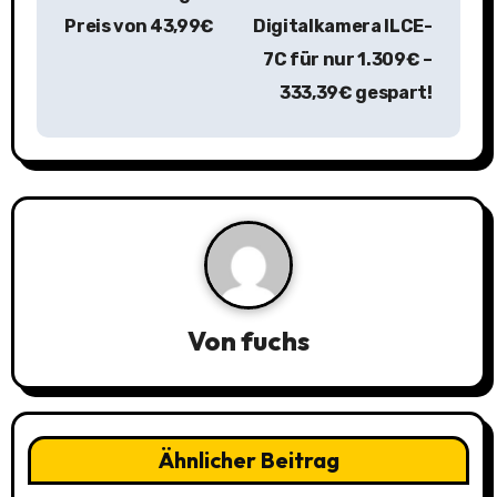
Preis von 43,99€
Digitalkamera ILCE-
t
7C für nur 1.309€ –
r
333,39€ gespart!
a
g
s
n
a
Von
fuchs
v
i
g
Ähnlicher Beitrag
a