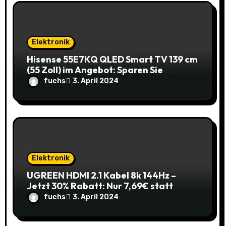
t
i
Elektronik
o
Hisense 55E7KQ QLED Smart TV 139 cm
(55 Zoll) im Angebot: Sparen Sie
n
145,85€!
fuchs
3. April 2024
Elektronik
UGREEN HDMI 2.1 Kabel 8k 144Hz –
Jetzt 30% Rabatt: Nur 7,69€ statt
10,99€
fuchs
3. April 2024