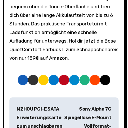
bequem über die Touch-Oberfläche und freu
dich über eine lange Akkulaufzeit von bis zu 6
Stunden. Das praktische Transportetui mit
Ladefunktion ermöglicht eine schnelle
Aufladung für unterwegs. Hol dir jetzt die Bose
QuietComfort Earbuds II zum Schnäppchenpreis
von nur 189€ auf Amazon.
B
MZHOU PCI-E SATA
Sony Alpha 7C
e
Erweiterungskarte
Spiegellose E-Mount
i
zum unschlagbaren
Vollformat-