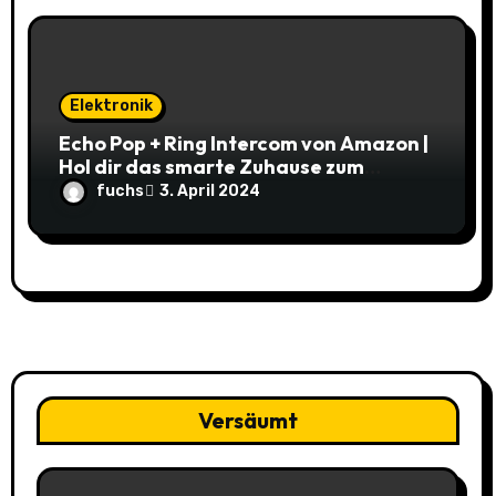
Elektronik
Echo Pop + Ring Intercom von Amazon |
Hol dir das smarte Zuhause zum
Schnäppchenpreis!
fuchs
3. April 2024
Versäumt