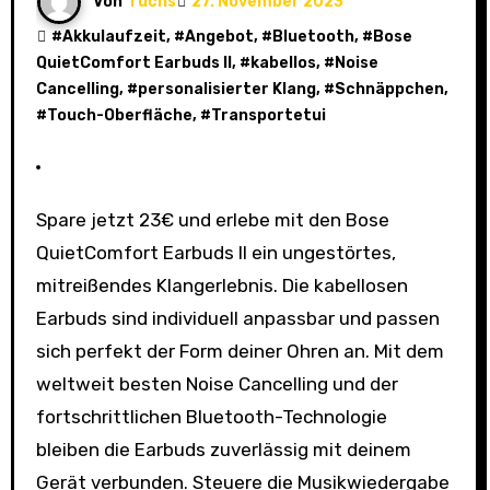
Von
fuchs
27. November 2023
#
Akkulaufzeit
, #
Angebot
, #
Bluetooth
, #
Bose
QuietComfort Earbuds II
, #
kabellos
, #
Noise
Cancelling
, #
personalisierter Klang
, #
Schnäppchen
,
#
Touch-Oberfläche
, #
Transportetui
Spare jetzt 23€ und erlebe mit den Bose
QuietComfort Earbuds II ein ungestörtes,
mitreißendes Klangerlebnis. Die kabellosen
Earbuds sind individuell anpassbar und passen
sich perfekt der Form deiner Ohren an. Mit dem
weltweit besten Noise Cancelling und der
fortschrittlichen Bluetooth-Technologie
bleiben die Earbuds zuverlässig mit deinem
Gerät verbunden. Steuere die Musikwiedergabe