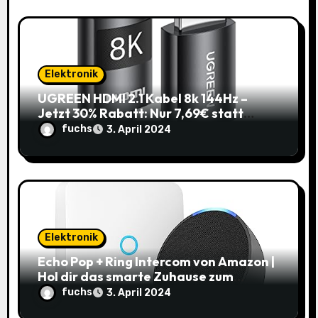
Elektronik
UGREEN HDMI 2.1 Kabel 8k 144Hz –
Jetzt 30% Rabatt: Nur 7,69€ statt
10,99€
fuchs
3. April 2024
Elektronik
Echo Pop + Ring Intercom von Amazon |
Hol dir das smarte Zuhause zum
Schnäppchenpreis!
fuchs
3. April 2024