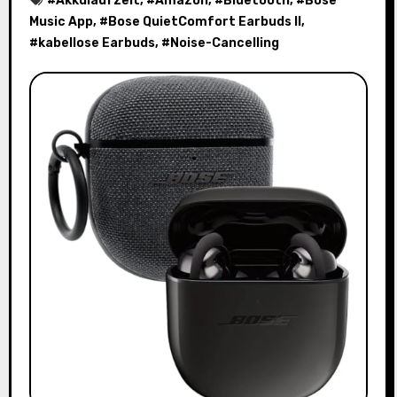
#
Akkulaufzeit
, #
Amazon
, #
Bluetooth
, #
Bose
Music App
, #
Bose QuietComfort Earbuds II
,
#
kabellose Earbuds
, #
Noise-Cancelling