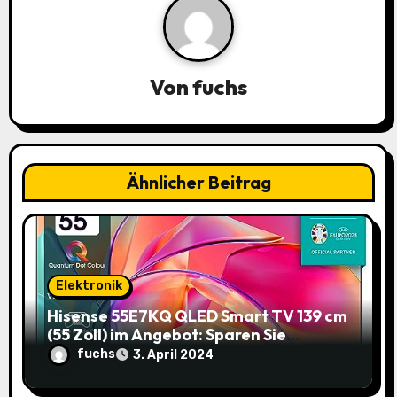
a
v
i
Von
fuchs
g
a
Ähnlicher Beitrag
t
i
o
Elektronik
n
Hisense 55E7KQ QLED Smart TV 139 cm
(55 Zoll) im Angebot: Sparen Sie
145,85€!
fuchs
3. April 2024