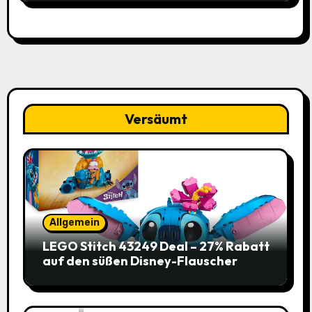
Versäumt
Allgemein
LEGO Stitch 43249 Deal – 27% Rabatt
auf den süßen Disney-Flauscher