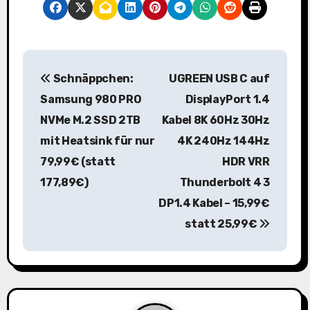
B
Schnäppchen:
UGREEN USB C auf
e
Samsung 980 PRO
DisplayPort 1.4
i
NVMe M.2 SSD 2TB
Kabel 8K 60Hz 30Hz
mit Heatsink für nur
4K 240Hz 144Hz
t
79,99€ (statt
HDR VRR
r
177,89€)
Thunderbolt 4 3
a
DP1.4 Kabel – 15,99€
statt 25,99€
g
s
n