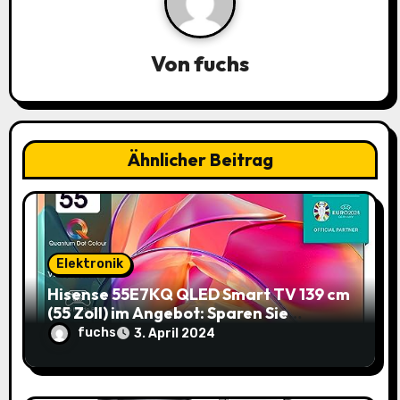
a
v
Von
fuchs
i
g
a
Ähnlicher Beitrag
t
i
o
Elektronik
Hisense 55E7KQ QLED Smart TV 139 cm
n
(55 Zoll) im Angebot: Sparen Sie
145,85€!
fuchs
3. April 2024