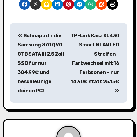
B
Schnapp dir die
TP-Link Kasa KL430
e
Samsung 870 QVO
Smart WLAN LED
i
8TB SATA III 2,5 Zoll
Streifen –
SSD für nur
Farbwechsel mit 16
t
304,99€ und
Farbzonen – nur
r
beschleunige
14,90€ statt 25,15€
a
deinen PC!
g
s
n