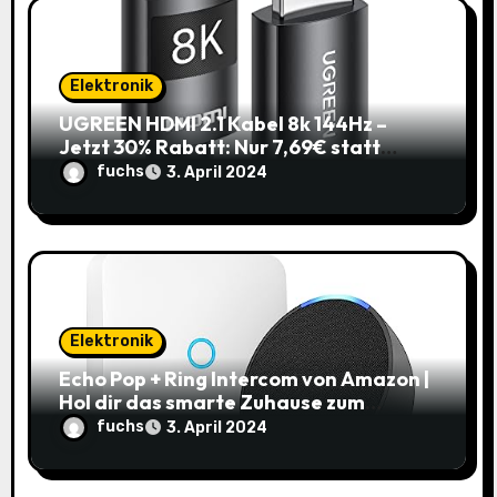
Elektronik
UGREEN HDMI 2.1 Kabel 8k 144Hz –
Jetzt 30% Rabatt: Nur 7,69€ statt
10,99€
fuchs
3. April 2024
Elektronik
Echo Pop + Ring Intercom von Amazon |
Hol dir das smarte Zuhause zum
Schnäppchenpreis!
fuchs
3. April 2024