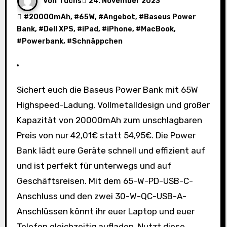
Von
fuchs
24. November 2023
#
20000mAh
, #
65W
, #
Angebot
, #
Baseus Power
Bank
, #
Dell XPS
, #
iPad
, #
iPhone
, #
MacBook
,
#
Powerbank
, #
Schnäppchen
Sichert euch die Baseus Power Bank mit 65W
Highspeed-Ladung, Vollmetalldesign und großer
Kapazität von 20000mAh zum unschlagbaren
Preis von nur 42,01€ statt 54,95€. Die Power
Bank lädt eure Geräte schnell und effizient auf
und ist perfekt für unterwegs und auf
Geschäftsreisen. Mit dem 65-W-PD-USB-C-
Anschluss und den zwei 30-W-QC-USB-A-
Anschlüssen könnt ihr euer Laptop und euer
Telefon gleichzeitig aufladen. Nutzt diese