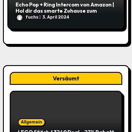
Echo Pop + Ring Intercom von Amazon |
Hol dir das smarte Zuhause zum
Schnäppchenpreis!
fuchs
3. April 2024
Versäumt
Allgemein