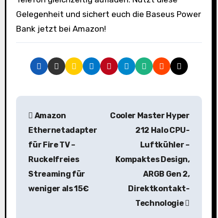
Gelegenheit und sichert euch die Baseus Power
Bank jetzt bei Amazon!
B
Amazon
Cooler Master Hyper
e
Ethernetadapter
212 Halo CPU-
i
für Fire TV –
Luftkühler –
Ruckelfreies
Kompaktes Design,
t
Streaming für
ARGB Gen 2,
r
weniger als 15€
Direktkontakt-
a
Technologie