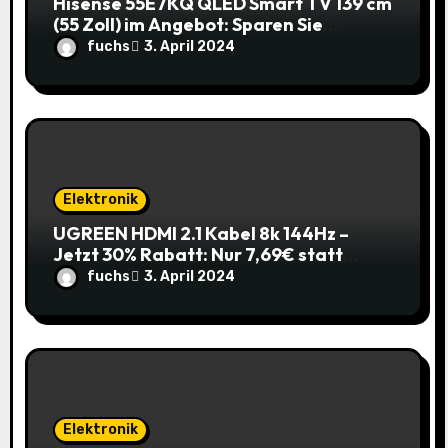
Hisense 55E7KQ QLED Smart TV 139 cm
n
(55 Zoll) im Angebot: Sparen Sie
145,85€!
fuchs
3. April 2024
Elektronik
UGREEN HDMI 2.1 Kabel 8k 144Hz –
Jetzt 30% Rabatt: Nur 7,69€ statt
10,99€
fuchs
3. April 2024
Elektronik