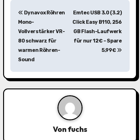
B
Dynavox Röhren
Emtec USB 3.0 (3.2)
e
Mono-
Click Easy B110, 256
i
Vollverstärker VR-
GB Flash-Laufwerk
80 schwarz für
für nur 12€ – Spare
t
warmen Röhren-
5,99€
r
Sound
a
g
s
n
a
Von
fuchs
v