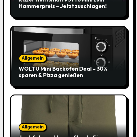
Hammerpreis – Jetzt zuschlagen!
Allgemein
WOLTU Mini Backofen Deal – 30%
sparen & Pizza genießen
Allgemein