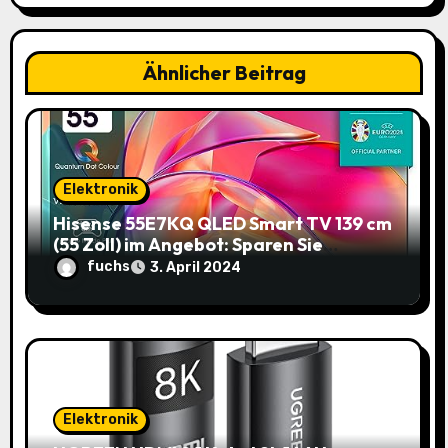
i
g
Ähnlicher Beitrag
a
t
i
Elektronik
o
Hisense 55E7KQ QLED Smart TV 139 cm
(55 Zoll) im Angebot: Sparen Sie
n
145,85€!
fuchs
3. April 2024
Elektronik