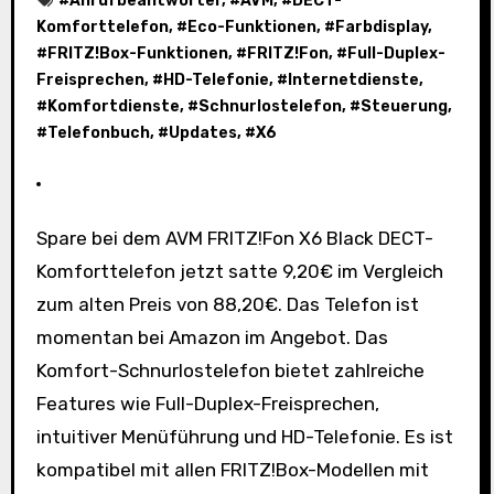
#
Anrufbeantworter
, #
AVM
, #
DECT-
Komforttelefon
, #
Eco-Funktionen
, #
Farbdisplay
,
#
FRITZ!Box-Funktionen
, #
FRITZ!Fon
, #
Full-Duplex-
Freisprechen
, #
HD-Telefonie
, #
Internetdienste
,
#
Komfortdienste
, #
Schnurlostelefon
, #
Steuerung
,
#
Telefonbuch
, #
Updates
, #
X6
Spare bei dem AVM FRITZ!Fon X6 Black DECT-
Komforttelefon jetzt satte 9,20€ im Vergleich
zum alten Preis von 88,20€. Das Telefon ist
momentan bei Amazon im Angebot. Das
Komfort-Schnurlostelefon bietet zahlreiche
Features wie Full-Duplex-Freisprechen,
intuitiver Menüführung und HD-Telefonie. Es ist
kompatibel mit allen FRITZ!Box-Modellen mit