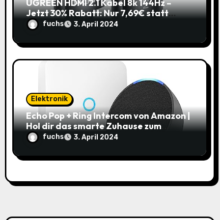
UGREEN HDMI 2.1 Kabel 8k 144Hz –
Jetzt 30% Rabatt: Nur 7,69€ statt
10,99€
fuchs
3. April 2024
Elektronik
Echo Pop + Ring Intercom von Amazon |
Hol dir das smarte Zuhause zum
Schnäppchenpreis!
fuchs
3. April 2024