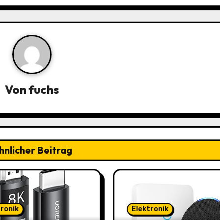
Von
fuchs
hnlicher Beitrag
tronik
Elektronik