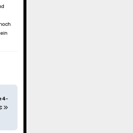
nd
 noch
 ein
e 4-
9€