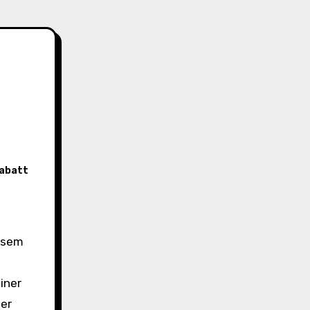
abatt
iner
der