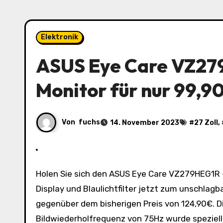
Elektronik
ASUS Eye Care VZ279
Monitor für nur 99,9
Von
fuchs
14. November 2023
#
27 Zoll
,
Holen Sie sich den ASUS Eye Care VZ279HEG1R – 27 Zoll Full HD Monitor mit schlankem Design, rahmenlosem
Display und Blaulichtfilter jetzt zum unschlagb
gegenüber dem bisherigen Preis von 124,90€. Di
Bildwiederholfrequenz von 75Hz wurde speziel