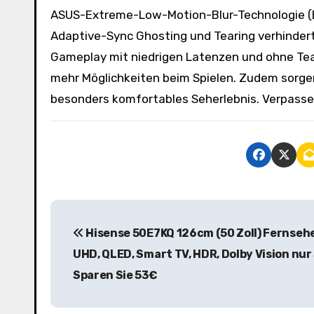
ASUS-Extreme-Low-Motion-Blur-Technologie (E
Adaptive-Sync Ghosting und Tearing verhindert.
Gameplay mit niedrigen Latenzen und ohne Tea
mehr Möglichkeiten beim Spielen. Zudem sorgen
besonders komfortables Seherlebnis. Verpassen
B
Hisense 50E7KQ 126cm (50 Zoll) Fernsehe
e
UHD, QLED, Smart TV, HDR, Dolby Vision nur
i
Sparen Sie 53€
t