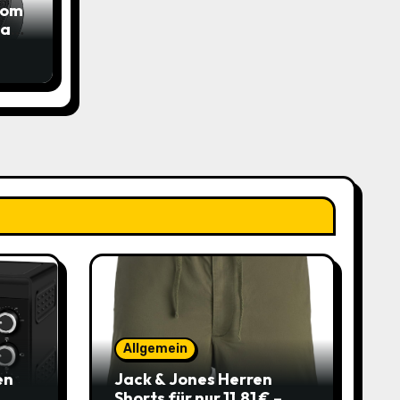
com
das
Allgemein
en
Jack & Jones Herren
Shorts für nur 11,81 € –