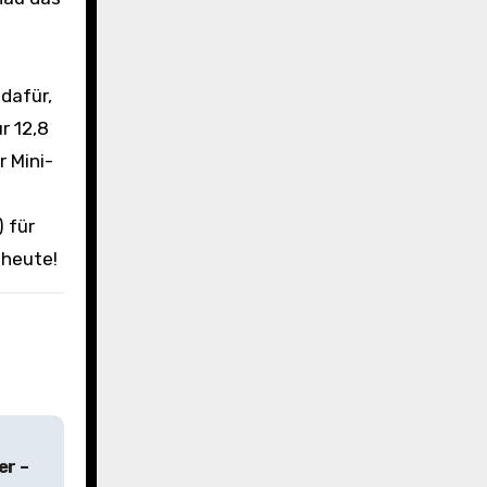
dafür,
r 12,8
r Mini-
 für
 heute!
er –