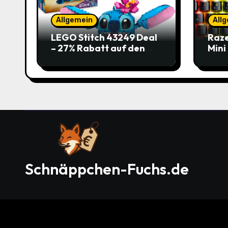
Allgemein
All
LEGO Stitch 43249 Deal
Raze
– 27% Rabatt auf den
Mini
süßen Disney-Flauscher
Jetz
Schnäppchen-Fuchs.de