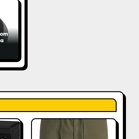
com
das