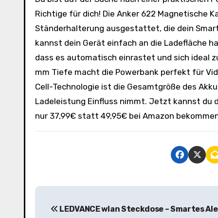
Richtige für dich! Die Anker 622 Magnetische K
Ständerhalterung ausgestattet, die dein Smart
kannst dein Gerät einfach an die Ladefläche h
dass es automatisch einrastet und sich ideal z
mm Tiefe macht die Powerbank perfekt für Video
Cell-Technologie ist die Gesamtgröße des Akkus
Ladeleistung Einfluss nimmt. Jetzt kannst du
nur 37,99€ statt 49,95€ bei Amazon bekommen. 
B
LEDVANCE wlan Steckdose – Smartes Al
e