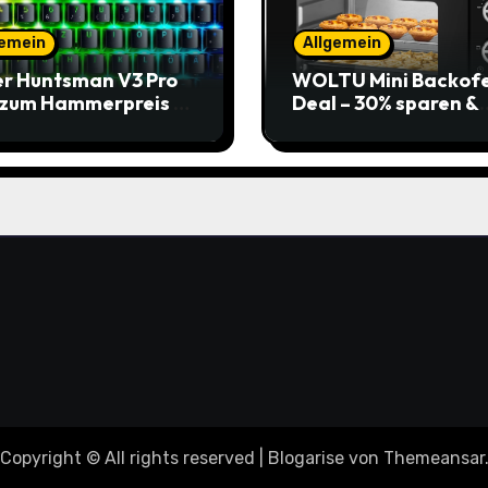
gemein
Allgemein
r Huntsman V3 Pro
WOLTU Mini Backof
 zum Hammerpreis –
Deal – 30% sparen &
t zuschlagen!
Pizza genießen
Copyright © All rights reserved
|
Blogarise
von
Themeansar