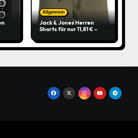
Allgemein
en
Jack & Jones Herren
Shorts für nur 11,81 € –
über 40 % gespart!
.