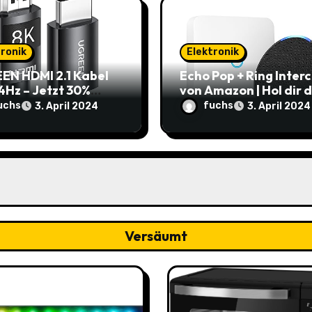
tronik
Elektronik
EN HDMI 2.1 Kabel
Echo Pop + Ring Inter
4Hz – Jetzt 30%
von Amazon | Hol dir 
t: Nur 7,69€ statt
smarte Zuhause zum
uchs
fuchs
3. April 2024
3. April 2024
9€
Schnäppchenpreis!
Versäumt