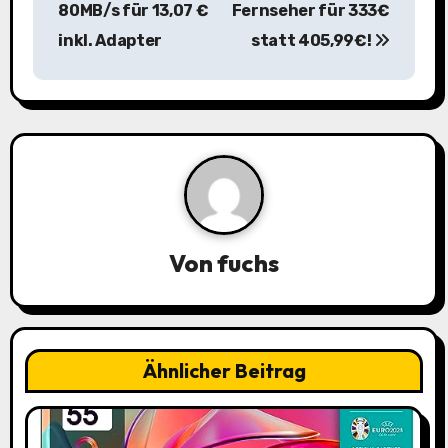
80MB/s für 13,07 €
Fernseher für 333€
t
inkl. Adapter
statt 405,99€!
r
a
g
s
n
a
Von
fuchs
v
i
Ähnlicher Beitrag
g
a