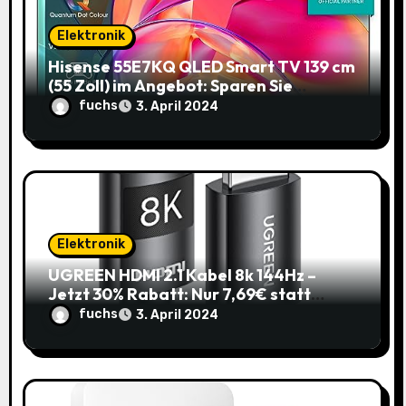
t
Elektronik
i
Hisense 55E7KQ QLED Smart TV 139 cm
(55 Zoll) im Angebot: Sparen Sie
o
145,85€!
fuchs
3. April 2024
n
Elektronik
UGREEN HDMI 2.1 Kabel 8k 144Hz –
Jetzt 30% Rabatt: Nur 7,69€ statt
10,99€
fuchs
3. April 2024