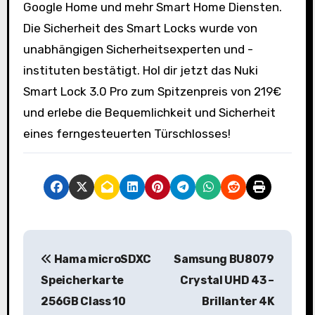
Google Home und mehr Smart Home Diensten.
Die Sicherheit des Smart Locks wurde von
unabhängigen Sicherheitsexperten und -
instituten bestätigt. Hol dir jetzt das Nuki
Smart Lock 3.0 Pro zum Spitzenpreis von 219€
und erlebe die Bequemlichkeit und Sicherheit
eines ferngesteuerten Türschlosses!
B
Hama microSDXC
Samsung BU8079
e
Speicherkarte
Crystal UHD 43 –
i
256GB Class 10
Brillanter 4K