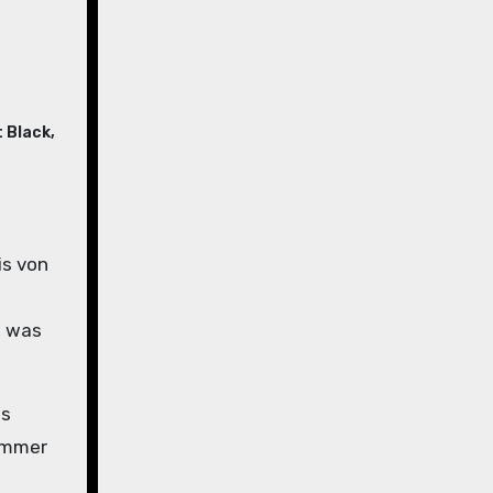
t Black
,
, was
es
 immer