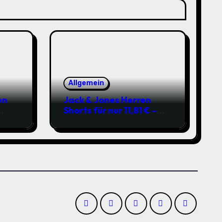
Allgemein
en
Jack & Jones Herren
Shorts für nur 11,81 € –
über 40 % gespart!