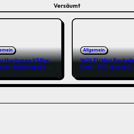
Versäumt
gemein
Allgemein
r Huntsman V3 Pro
WOLTU Mini Backof
 zum Hammerpreis –
Deal – 30% sparen &
t zuschlagen!
Pizza genießen