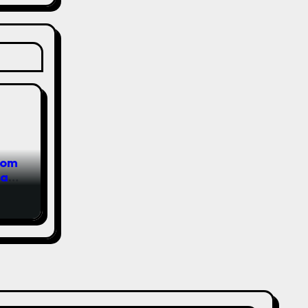
com
das