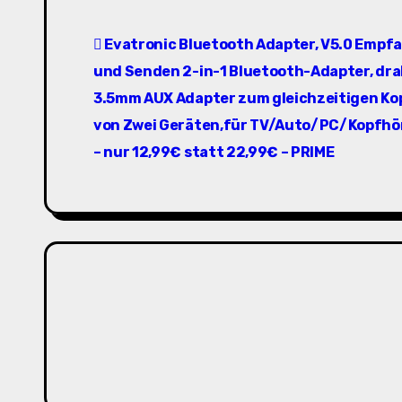
B
Evatronic Bluetooth Adapter, V5.0 Empf
e
und Senden 2-in-1 Bluetooth-Adapter, dra
i
3.5mm AUX Adapter zum gleichzeitigen Ko
t
von Zwei Geräten,für TV/Auto/PC/Kopfhö
– nur 12,99€ statt 22,99€ – PRIME
r
a
g
s
n
a
v