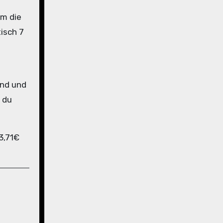
um die
isch 7
and und
 du
3,71€