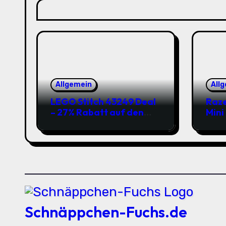
Allgemein
All
LEGO Stitch 43249 Deal
Raze
– 27% Rabatt auf den
Mini
süßen Disney-Flauscher
Jetz
Schnäppchen-Fuchs.de