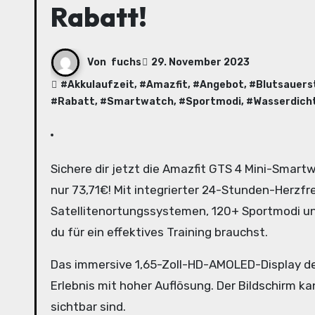
Rabatt!
Von
fuchs
29. November 2023
#
Akkulaufzeit
, #
Amazfit
, #
Angebot
, #
Blutsauers
#
Rabatt
, #
Smartwatch
, #
Sportmodi
, #
Wasserdicht
Sichere dir jetzt die Amazfit GTS 4 Mini-Smartwatch in der Farbe Midnight Black zum unschlagbaren Preis von
nur 73,71€! Mit integrierter 24-Stunden-Herzf
Satellitenortungssystemen, 120+ Sportmodi un
du für ein effektives Training brauchst.
Das immersive 1,65-Zoll-HD-AMOLED-Display der
Erlebnis mit hoher Auflösung. Der Bildschirm 
sichtbar sind.