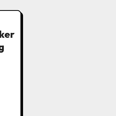
ker
g