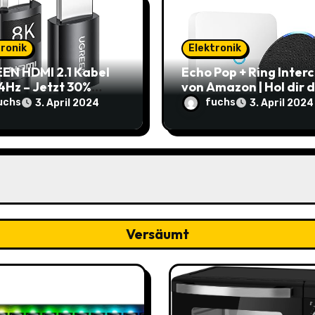
tronik
Elektronik
EN HDMI 2.1 Kabel
Echo Pop + Ring Inter
4Hz – Jetzt 30%
von Amazon | Hol dir 
t: Nur 7,69€ statt
smarte Zuhause zum
uchs
fuchs
3. April 2024
3. April 2024
9€
Schnäppchenpreis!
Versäumt