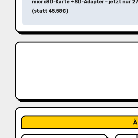
microSD-Karte + SD-Adapter – jetzt nur 2
i
(statt 45,58€)
t
r
a
g
s
n
a
v
i
Ä
g