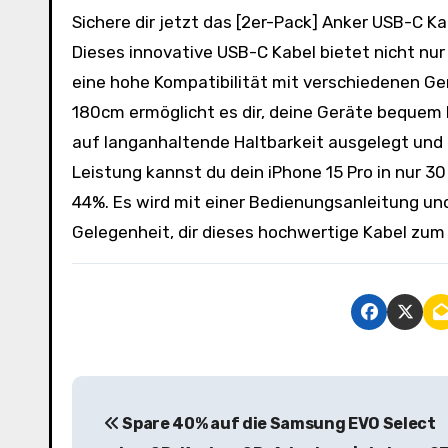
Sichere dir jetzt das [2er-Pack] Anker USB-C Kabel mit Winkelstecker für nur 9,58€ statt 14,23€ auf Amazon.
Dieses innovative USB-C Kabel bietet nicht nu
eine hohe Kompatibilität mit verschiedenen Ge
180cm ermöglicht es dir, deine Geräte bequem h
auf langanhaltende Haltbarkeit ausgelegt und
Leistung kannst du dein iPhone 15 Pro in nur 3
44%. Es wird mit einer Bedienungsanleitung un
Gelegenheit, dir dieses hochwertige Kabel zum
B
Spare 40% auf die Samsung EVO Select
e