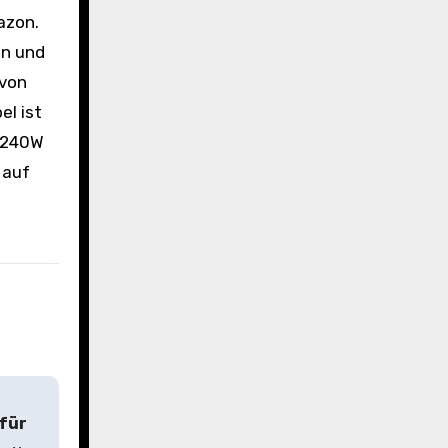
en und
 von
el ist
n 240W
 auf
 für