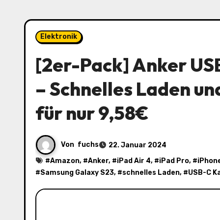
Elektronik
[2er-Pack] Anker US
– Schnelles Laden u
für nur 9,58€
Von
fuchs
22. Januar 2024
#
Amazon
, #
Anker
, #
iPad Air 4
, #
iPad Pro
, #
iPhone
#
Samsung Galaxy S23
, #
schnelles Laden
, #
USB-C K