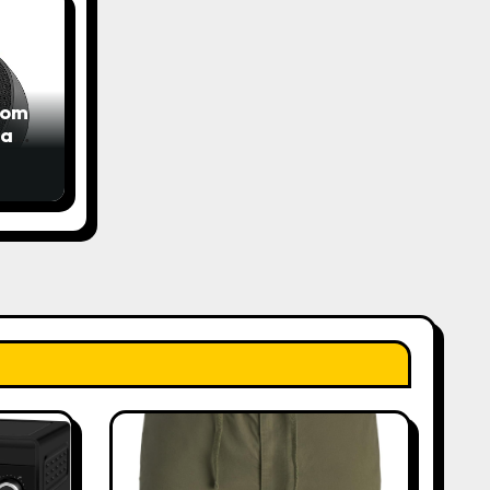
com
das