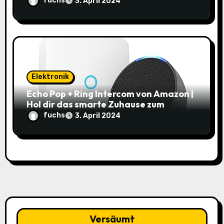
fuchs
3. April 2024
Elektronik
Echo Pop + Ring Intercom von Amazon |
Hol dir das smarte Zuhause zum
Schnäppchenpreis!
fuchs
3. April 2024
Versäumt