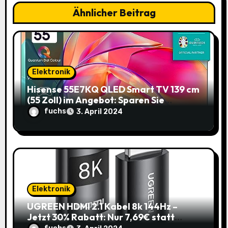
g
Ähnlicher Beitrag
a
t
i
Elektronik
o
Hisense 55E7KQ QLED Smart TV 139 cm
(55 Zoll) im Angebot: Sparen Sie
n
145,85€!
fuchs
3. April 2024
Elektronik
UGREEN HDMI 2.1 Kabel 8k 144Hz –
Jetzt 30% Rabatt: Nur 7,69€ statt
10,99€