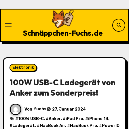
Zu
Inhalten
springen
Schnäppchen-Fuchs.de
Elektronik
100W USB-C Ladegerät von
Anker zum Sonderpreis!
Von
fuchs
27. Januar 2024
#
100W USB-C
, #
Anker
, #
iPad Pro
, #
iPhone 14
,
#
Ladegerät
, #
MacBook Air
, #
MacBook Pro
, #
PowerIQ