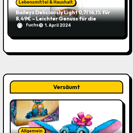
Lebensmittel & Haushalt
Baileys Deliciously Light 0,7l 16,1% für
8,49€ – Leichter Genuss für die
Sommerparty (ehem. 14,99€)
fuchs
1. April 2024
Versäumt
Allgemein