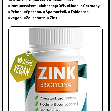
#
Bioverfügbarkeit
, #
hochdosiert
,
#
Immunsystem
, #
laborgeprüft
, #
Made in Germany
,
#
Prime
, #
Sparabo
, #
Sparvorteil
, #
Tabletten
,
#
vegan
, #
Zellschutz
, #
Zink