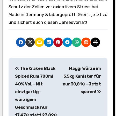
Schutz der Zellen vor oxidativem Stress bei.
Made in Germany & laborgeprüft. Greift jetzt zu
und sichert euch diesen Jahresvorrat!
B
The Kraken Black
Maggi Würze im
e
Spiced Rum 700ml
5,5kg Kanister für
i
40% Vol. – Mit
nur 30,81€ – Jetzt
einzigartig-
sparen!
t
würzigem
r
Geschmack nur
a
17,47€ statt 23,89€