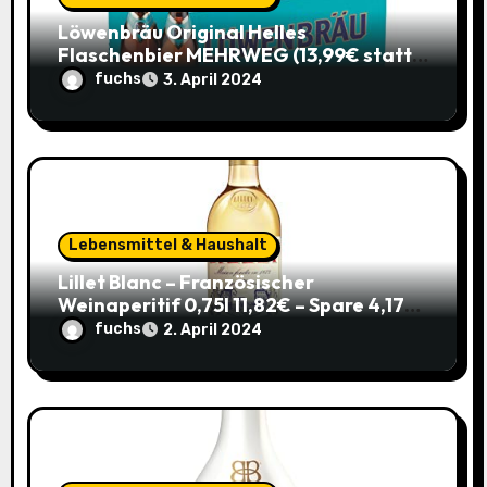
o
Löwenbräu Original Helles
n
Flaschenbier MEHRWEG (13,99€ statt
17,49€) – Ein typisches Münchner
fuchs
3. April 2024
Original zum Sparpreis
Lebensmittel & Haushalt
Lillet Blanc – Französischer
Weinaperitif 0,75l 11,82€ – Spare 4,17€
im Sparabo
fuchs
2. April 2024