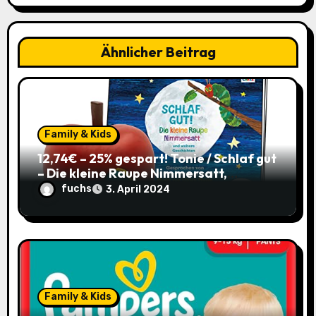
v
i
Ähnlicher Beitrag
g
a
t
Family & Kids
i
12,74€ – 25% gespart! Tonie / Schlaf gut
– Die kleine Raupe Nimmersatt,
o
Hörbuch für Kinder ab 3 / mit Coupon
fuchs
3. April 2024
n
Family & Kids