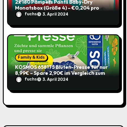
2x 180 Pampers Pants Baby-Dry
Monatsbox (Größe 4) – €0,204 pro
Pants (Sparabo) – Spare €38,39
fuchs
3. April 2024
Family & Kids
KOSMOS 658175 Blüten-Presse für nur
8,99€ – Spare 2,90€ im Vergleich zum
alten Preis!
fuchs
3. April 2024