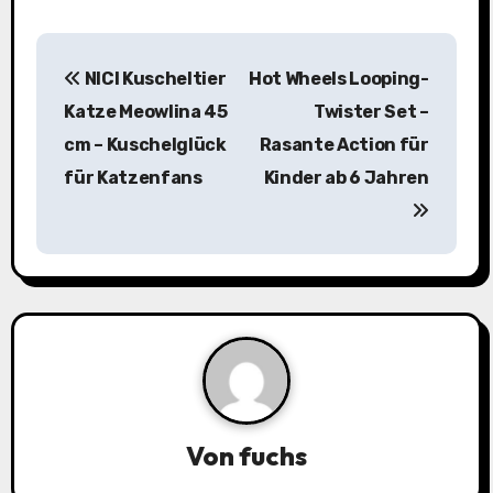
B
NICI Kuscheltier
Hot Wheels Looping-
e
Katze Meowlina 45
Twister Set –
i
cm – Kuschelglück
Rasante Action für
für Katzenfans
Kinder ab 6 Jahren
t
r
a
g
s
n
a
Von
fuchs