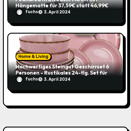
Hängematte für 37,59€ statt 46,99€ –
Katzenspaß zum Sparpreis!
fuchs
3. April 2024
Home & Living
Hochwertiges Steingut Geschirrset 6
Personen – Rustikales 24-tlg. Set für
nur 49,95€ statt 119,95€
fuchs
3. April 2024