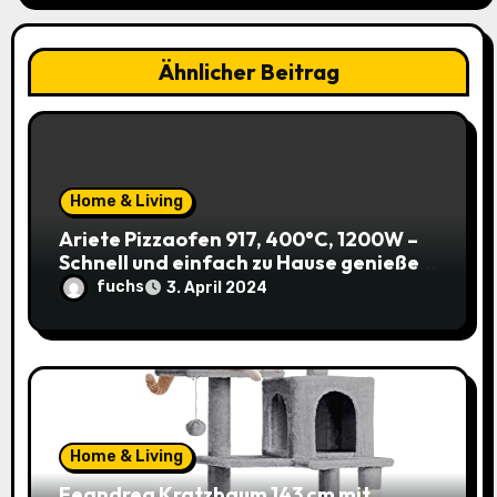
i
g
Ähnlicher Beitrag
a
t
i
Home & Living
o
Ariete Pizzaofen 917, 400°C, 1200W –
Schnell und einfach zu Hause genießen!
n
(Prime)
fuchs
3. April 2024
Home & Living
Feandrea Kratzbaum 143 cm mit