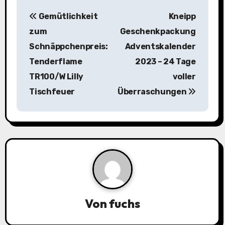
B
Gemütlichkeit
Kneipp
e
zum
Geschenkpackung
i
Schnäppchenpreis:
Adventskalender
Tenderflame
2023 – 24 Tage
t
TR100/W Lilly
voller
r
Tischfeuer
Überraschungen
a
g
s
n
a
Von
fuchs
v