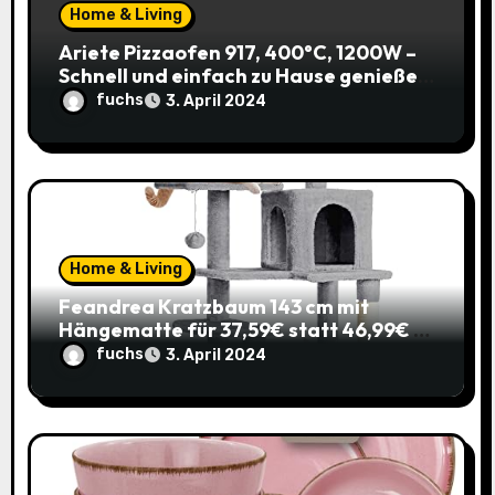
i
Home & Living
o
Ariete Pizzaofen 917, 400°C, 1200W –
Schnell und einfach zu Hause genießen!
n
(Prime)
fuchs
3. April 2024
Home & Living
Feandrea Kratzbaum 143 cm mit
Hängematte für 37,59€ statt 46,99€ –
Katzenspaß zum Sparpreis!
fuchs
3. April 2024