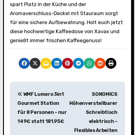
spart Platz in der Küche und der
Aromaverschluss-Deckel mit Stauraum sorgt
für eine sichere Aufbewahrung. Holt euch jetzt
diese hochwertige Kaffeedose von Xavax und
genießt immer frischen Kaffeegenuss!
B
WMF Lumero 3in1
SONGMICS
e
Gourmet Station
Höhenverstellbarer
i
für 8 Personen – nur
Schreibtisch
149€ statt 181,95€
elektrisch –
t
Flexibles Arbeiten