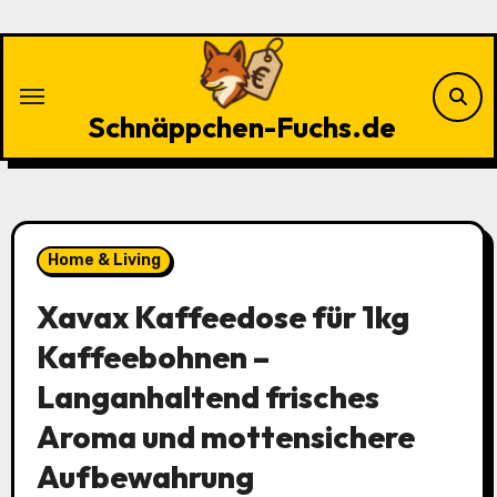
Zu
Inhalten
springen
Schnäppchen-Fuchs.de
Home & Living
Xavax Kaffeedose für 1kg
Kaffeebohnen –
Langanhaltend frisches
Aroma und mottensichere
Aufbewahrung