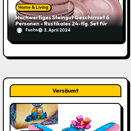
Home & Living
Hochwertiges Steingut Geschirrset 6
Personen – Rustikales 24-tlg. Set für
nur 49,95€ statt 119,95€
fuchs
3. April 2024
Versäumt