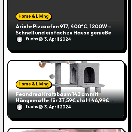
i
o
Home & Living
Ariete Pizzaofen 917, 400°C, 1200W –
n
Schnell und einfach zu Hause genießen!
(Prime)
fuchs
3. April 2024
Home & Living
Feandrea Kratzbaum 143 cm mit
Hängematte für 37,59€ statt 46,99€ –
Katzenspaß zum Sparpreis!
fuchs
3. April 2024