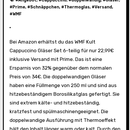
#
Angebot
, #
Cappuccino
, #
doppelwandig
, #
Gläser
,
#
Prime
, #
Schnäppchen
, #
Thermoglas
, #
Versand
,
#
WMF
Bei Amazon erhältst du das WMF Kult
Cappuccino Gläser Set 6-teilig für nur 22,99€
inklusive Versand mit Prime. Das ist eine
Ersparnis von 32% gegenüber dem normalen
Preis von 34€. Die doppelwandigen Gläser
haben eine Füllmenge von 250 ml und sind aus
hitzebeständigem Borosilikatglas gefertigt. Sie
sind extrem kälte- und hitzebeständig,
kratzfest und spülmaschinengeeignet. Die
doppelwandige Ausführung mit Thermoeffekt
hält den Inhalt länger warm oder kalt. Durch den