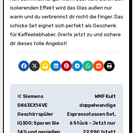
isolierenden Effekt wird das Glas außen nur
warm und du verbrennst dir nicht die Finger. Das
schicke Set eignet sich perfekt als Geschenk
für Kaffeeliebhaber. Greife jetzt zu und sichere
dir dieses tolle Angebot!
B
Siemens
WMF Kult
e
SN63EX14VE
doppelwandige
i
Geschirrspüler
Espressotassen Set,
iQ300: Sparen Sie
6 Stück – Jetzt nur
t
14% und genießen
22,99€ (statt