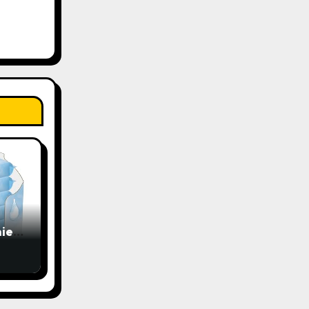
ie
bo