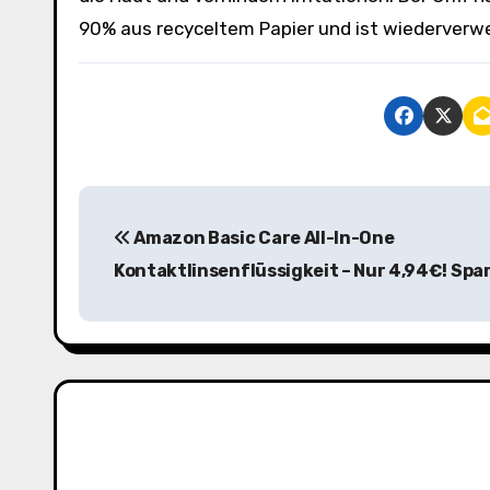
90% aus recyceltem Papier und ist wiederverwe
B
Amazon Basic Care All-In-One
e
Kontaktlinsenflüssigkeit – Nur 4,94€! Spa
i
t
r
a
g