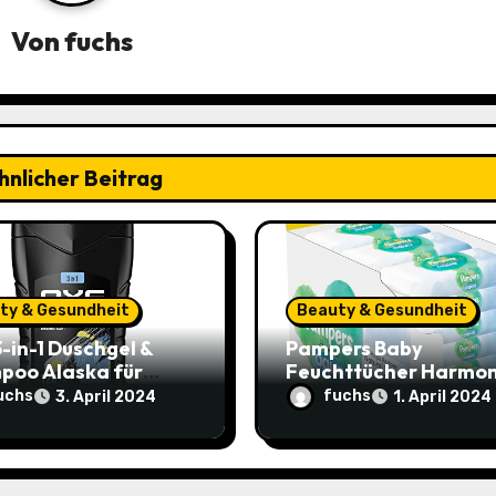
Von
fuchs
hnlicher Beitrag
ty & Gesundheit
Beauty & Gesundheit
-in-1 Duschgel &
Pampers Baby
poo Alaska für
Feuchttücher Harmon
anhaltende Frische
Aqua – Sanfter
uchs
fuchs
3. April 2024
1. April 2024
uft – Sparangebot
Hautschutz im Spara
,79€ statt 2,65€
für nur 25,44€ (15%
Rabatt)