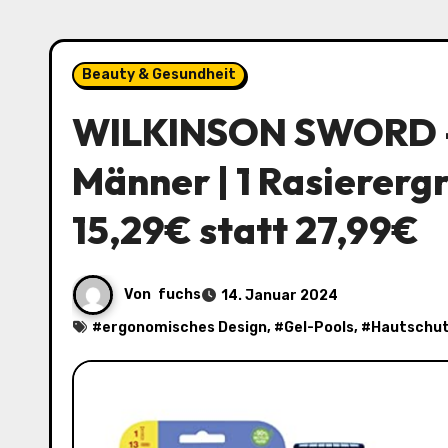
Beauty & Gesundheit
WILKINSON SWORD – 
Männer | 1 Rasierergr
15,29€ statt 27,99€
Von
fuchs
14. Januar 2024
#
ergonomisches Design
, #
Gel-Pools
, #
Hautschu