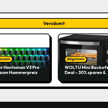
Versäumt
gemein
Allgemein
r Huntsman V3 Pro
WOLTU Mini Backof
 zum Hammerpreis –
Deal – 30% sparen &
t zuschlagen!
Pizza genießen