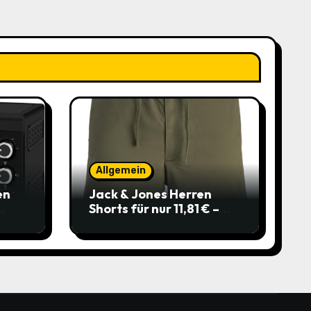
Allgemein
en
Jack & Jones Herren
Shorts für nur 11,81 € –
über 40 % gespart!