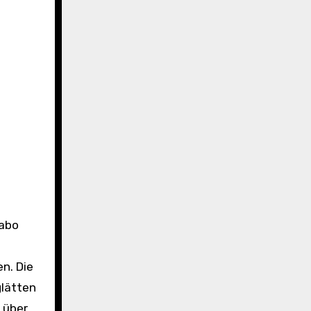
en. Die
glätten
 über