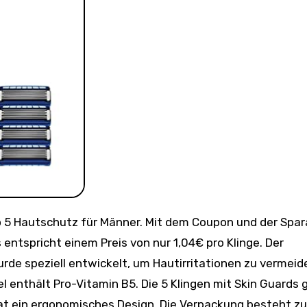
 entspricht einem Preis von nur 1,04€ pro Klinge. Der
wurde speziell entwickelt, um Hautirritationen zu vermeid
l enthält Pro-Vitamin B5. Die 5 Klingen mit Skin Guards 
 hat ein ergonomisches Design. Die Verpackung besteht zu