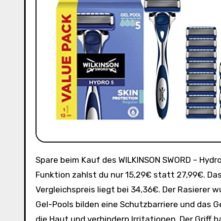
Spare beim Kauf des WILKINSON SWORD – Hydro 5 Hautschutz für Männer. Mit dem Coupon und der Sparabo
Funktion zahlst du nur 15,29€ statt 27,99€. Das
Vergleichspreis liegt bei 34,36€. Der Rasierer 
Gel-Pools bilden eine Schutzbarriere und das Ge
die Haut und verhindern Irritationen. Der Griff