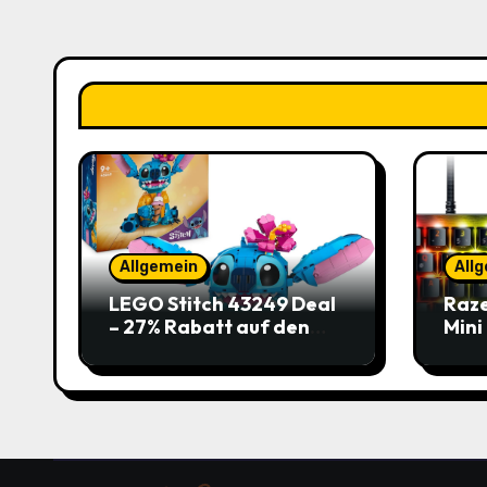
Allgemein
All
LEGO Stitch 43249 Deal
Raze
– 27% Rabatt auf den
Mini
süßen Disney-Flauscher
Jetz