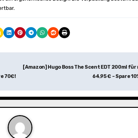
rtbar.
[Amazon] Hugo Boss The Scent EDT 200ml für
re 70€!
64,95 € – Spare 1