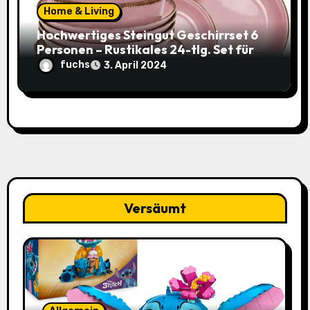
Home & Living
Hochwertiges Steingut Geschirrset 6
Personen – Rustikales 24-tlg. Set für
nur 49,95€ statt 119,95€
fuchs
3. April 2024
Versäumt