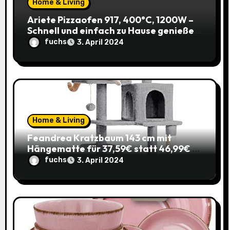
Home & Living
i
Ariete Pizzaofen 917, 400°C, 1200W –
Schnell und einfach zu Hause genießen!
o
(Prime)
fuchs
3. April 2024
n
Home & Living
Feandrea Kratzbaum 143 cm mit
Hängematte für 37,59€ statt 46,99€ –
Katzenspaß zum Sparpreis!
fuchs
3. April 2024