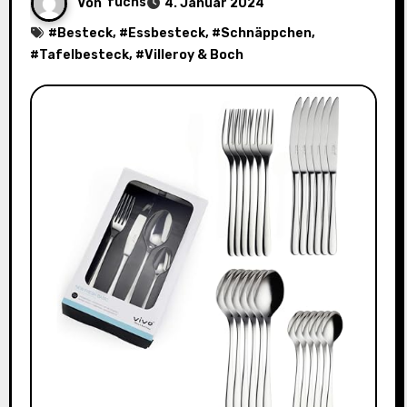
Von
fuchs
4. Januar 2024
#
Besteck
, #
Essbesteck
, #
Schnäppchen
,
#
Tafelbesteck
, #
Villeroy & Boch