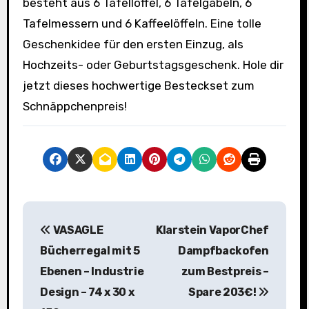
besteht aus 6 Tafellöffel, 6 Tafelgabeln, 6
Tafelmessern und 6 Kaffeelöffeln. Eine tolle
Geschenkidee für den ersten Einzug, als
Hochzeits- oder Geburtstagsgeschenk. Hole dir
jetzt dieses hochwertige Besteckset zum
Schnäppchenpreis!
B
VASAGLE
Klarstein VaporChef
e
Bücherregal mit 5
Dampfbackofen
i
Ebenen – Industrie
zum Bestpreis –
Design – 74 x 30 x
Spare 203€!
t