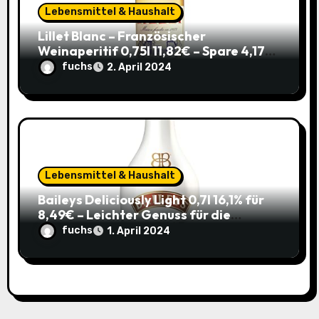
Lebensmittel & Haushalt
Lillet Blanc – Französischer
Weinaperitif 0,75l 11,82€ – Spare 4,17€
im Sparabo
fuchs
2. April 2024
Lebensmittel & Haushalt
Baileys Deliciously Light 0,7l 16,1% für
8,49€ – Leichter Genuss für die
Sommerparty (ehem. 14,99€)
fuchs
1. April 2024