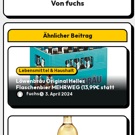
Von
fuchs
i
g
a
Ähnlicher Beitrag
t
i
o
Lebensmittel & Haushalt
Löwenbräu Original Helles
n
Flaschenbier MEHRWEG (13,99€ statt
17,49€) – Ein typisches Münchner
fuchs
3. April 2024
Original zum Sparpreis