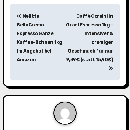
B
Melitta
Caffè Corsini in
e
BellaCrema
Grani Espresso 1kg –
i
Espresso Ganze
Intensiver &
Kaffee-Bohnen 1kg
cremiger
t
im Angebot bei
Geschmack für nur
r
Amazon
9,39€ (statt 15,90€)
a
g
s
n
a
v