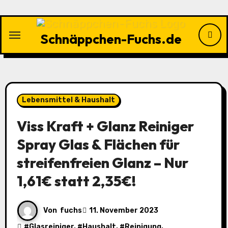
Zu
Inhalten
springen
Schnäppchen-Fuchs.de
Lebensmittel & Haushalt
Viss Kraft + Glanz Reiniger
Spray Glas & Flächen für
streifenfreien Glanz – Nur
1,61€ statt 2,35€!
Von
fuchs
11. November 2023
#
Glasreiniger
, #
Haushalt
, #
Reinigung
,