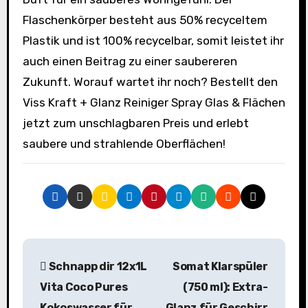
Flaschenkörper besteht aus 50% recyceltem
Plastik und ist 100% recycelbar, somit leistet ihr
auch einen Beitrag zu einer saubereren
Zukunft. Worauf wartet ihr noch? Bestellt den
Viss Kraft + Glanz Reiniger Spray Glas & Flächen
jetzt zum unschlagbaren Preis und erlebt
saubere und strahlende Oberflächen!
B
Schnapp dir 12x1L
Somat Klarspüler
e
Vita Coco Pures
(750 ml): Extra-
i
Kokoswasser für
Glanz für Geschirr