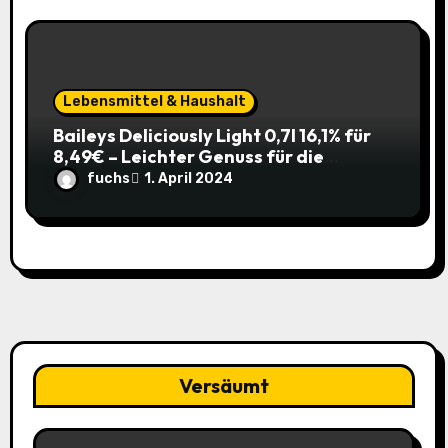
Lebensmittel & Haushalt
Baileys Deliciously Light 0,7l 16,1% für
8,49€ – Leichter Genuss für die
Sommerparty (ehem. 14,99€)
fuchs
1. April 2024
Versäumt