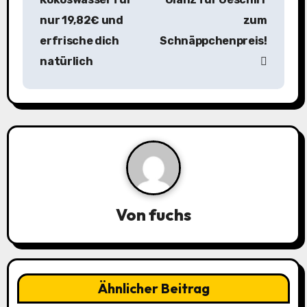
nur 19,82€ und
zum
t
erfrische dich
Schnäppchenpreis!
r
natürlich
a
g
s
n
a
Von
fuchs
v
i
g
Ähnlicher Beitrag