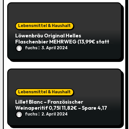
a
t
i
Lebensmittel & Haushalt
o
Löwenbräu Original Helles
Flaschenbier MEHRWEG (13,99€ statt
n
17,49€) – Ein typisches Münchner
fuchs
3. April 2024
Original zum Sparpreis
Lebensmittel & Haushalt
Lillet Blanc – Französischer
Weinaperitif 0,75l 11,82€ – Spare 4,17€
im Sparabo
fuchs
2. April 2024