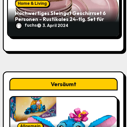
Home & Living
Hochwertiges Steingut Geschirrset 6
Personen – Rustikales 24-tlg. Set für
nur 49,95€ statt 119,95€
fuchs
3. April 2024
Versäumt
Allgemein