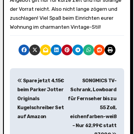
Angebot gilt nur für kurze Zeit und nur solange
der Vorrat reicht. Also nicht lange zögern und
zuschlagen! Viel Spaß beim Einrichten eurer
Wohnung im charmanten Vintage-Stil!
B
Spare jetzt 4,15€
SONGMICS TV-
e
beim Parker Jotter
Schrank, Lowboard
i
Originals
für Fernseher bis zu
Kugelschreiber Set
55 Zoll,
t
auf Amazon
eichenfarben-weiß
r
– Nur 62,99€ statt