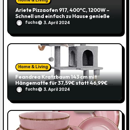
o
Home & Living
Ariete Pizzaofen 917, 400°C, 1200W –
n
Schnell und einfach zu Hause genießen!
(Prime)
fuchs
3. April 2024
Home & Living
Feandrea Kratzbaum 143 cm mit
Hängematte für 37,59€ statt 46,99€ –
Katzenspaß zum Sparpreis!
fuchs
3. April 2024