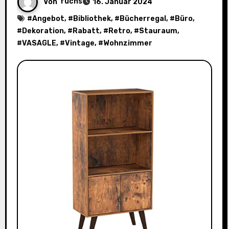
Von
fuchs
16. Januar 2024
#
Angebot
, #
Bibliothek
, #
Bücherregal
, #
Büro
,
#
Dekoration
, #
Rabatt
, #
Retro
, #
Stauraum
,
#
VASAGLE
, #
Vintage
, #
Wohnzimmer