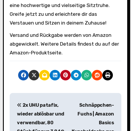
eine hochwertige und vielseitige Sitztruhe.
Greife jetzt zu und erleichtere dir das
Verstauen und Sitzen in deinem Zuhause!
Versand und Rückgabe werden von Amazon
abgewickelt. Weitere Details findest du auf der
Amazon-Produktseite.
B
2x UHU patafix,
Schnäppchen-
e
wieder ablösbar und
Fuchs | Amazon
i
verwendbar, 80
Basics