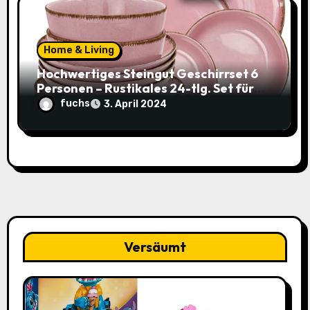
Home & Living
Hochwertiges Steingut Geschirrset 6
Personen – Rustikales 24-tlg. Set für
nur 49,95€ statt 119,95€
fuchs
3. April 2024
Versäumt