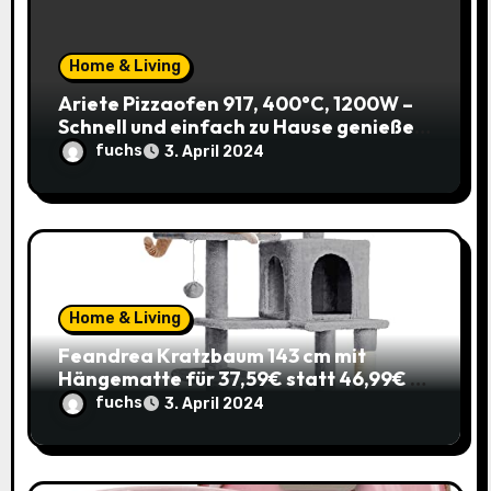
t
i
Home & Living
o
Ariete Pizzaofen 917, 400°C, 1200W –
Schnell und einfach zu Hause genießen!
n
(Prime)
fuchs
3. April 2024
Home & Living
Feandrea Kratzbaum 143 cm mit
Hängematte für 37,59€ statt 46,99€ –
Katzenspaß zum Sparpreis!
fuchs
3. April 2024