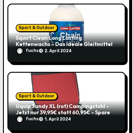
t
i
o
Sport & Outdoor
Squirt Clean Long Lasting
n
Kettenwachs – Das ideale Gleitmittel
für dein Rennrad zum Sparpreis!
fuchs
2. April 2024
Sport & Outdoor
Uquip Sandy XL (rot) Campingstuhl –
Jetzt nur 39,95€ statt 60,95€ – Spare
34%
fuchs
1. April 2024