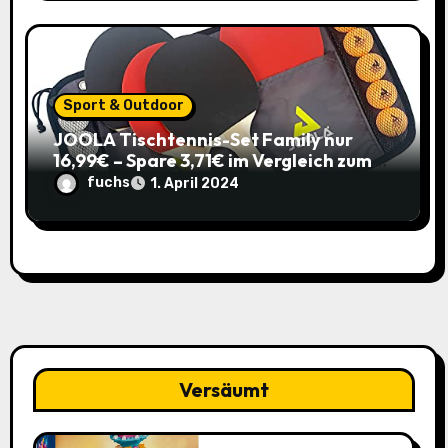
Sport & Outdoor
JOOLA Tischtennis-Set Family nur
16,99€ – Spare 3,71€ im Vergleich zum
alten Preis!
fuchs
1. April 2024
Versäumt