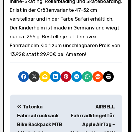
Inline-Skating, Rollerblading und Skateboarding.
Er ist in der Größenvariante 47-52 cm
verstellbar und in der Farbe Safari erhältlich.
Der Kinderhelm ist made in Germany und wiegt
nur ca. 255 g. Bestelle jetzt den uvex
Fahrradhelm Kid 1 zum unschlagbaren Preis von
13,92€ statt 29,90€ bei Amazon!
B
Tatonka
AIRBELL
e
Fahrradrucksack
Fahrradklingel für
i
Bike Backpack MTB
Apple AirTag –