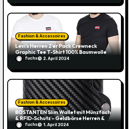
Fashion & Accessoires
Levi’s Herren 2’er Pack Crewneck
Graphic Tee T-Shirt 100% Baumwolle
(Gr. XXS-XXL) – 20€ statt 36,19€!
fuchs
2. April 2024
Fashion & Accessoires
BOSTANTEN Slim Wallet mit Münzfach
& RFID-Schutz – Geldbörse Herren &
Damen Klein mit Kartenetui – Mini
fuchs
1. April 2024