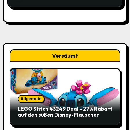
Portmonee Karten Geldbeutel Herren
– Smart Wallets for Men (Schwarz) für
nur 11,99€ statt 19,99€
Versäumt
Allgemein
LEGO Stitch 43249 Deal – 27% Rabatt
auf den süßen Disney-Flauscher