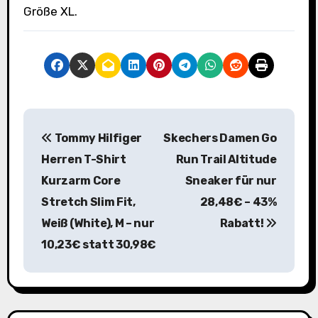
Größe XL.
B
Tommy Hilfiger
Skechers Damen Go
e
Herren T-Shirt
Run Trail Altitude
i
Kurzarm Core
Sneaker für nur
Stretch Slim Fit,
28,48€ – 43%
t
Weiß (White), M – nur
Rabatt!
r
10,23€ statt 30,98€
a
g