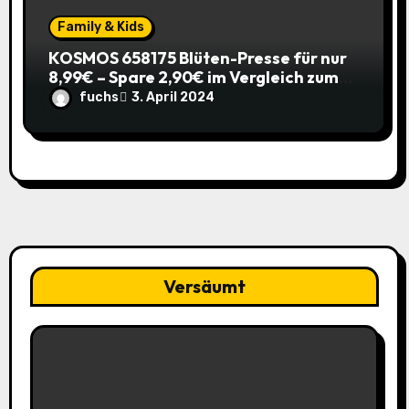
Family & Kids
KOSMOS 658175 Blüten-Presse für nur
8,99€ – Spare 2,90€ im Vergleich zum
alten Preis!
fuchs
3. April 2024
Versäumt