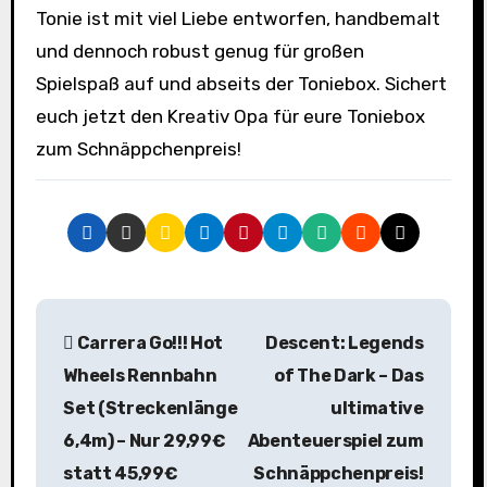
Tonie ist mit viel Liebe entworfen, handbemalt
und dennoch robust genug für großen
Spielspaß auf und abseits der Toniebox. Sichert
euch jetzt den Kreativ Opa für eure Toniebox
zum Schnäppchenpreis!
B
Carrera Go!!! Hot
Descent: Legends
e
Wheels Rennbahn
of The Dark – Das
i
Set (Streckenlänge
ultimative
6,4m) – Nur 29,99€
Abenteuerspiel zum
t
statt 45,99€
Schnäppchenpreis!