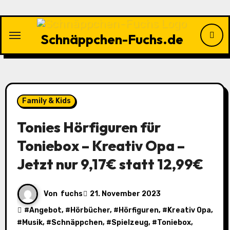
Zu
Inhalten
springen
Schnäppchen-Fuchs.de
Family & Kids
Tonies Hörfiguren für
Toniebox – Kreativ Opa –
Jetzt nur 9,17€ statt 12,99€
Von
fuchs
21. November 2023
#
Angebot
, #
Hörbücher
, #
Hörfiguren
, #
Kreativ Opa
,
#
Musik
, #
Schnäppchen
, #
Spielzeug
, #
Toniebox
,