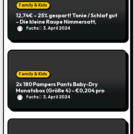
i
Family & Kids
o
12,74€ – 25% gespart! Tonie / Schlaf gut
– Die kleine Raupe Nimmersatt,
n
Hörbuch für Kinder ab 3 / mit Coupon
fuchs
3. April 2024
Family & Kids
2x 180 Pampers Pants Baby-Dry
Monatsbox (Größe 4) – €0,204 pro
Pants (Sparabo) – Spare €38,39
fuchs
3. April 2024