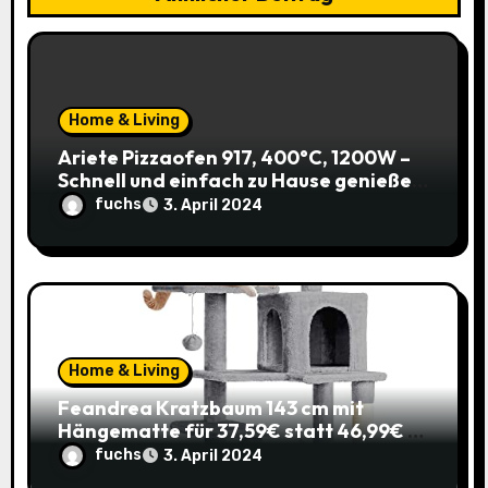
i
o
n
Home & Living
Ariete Pizzaofen 917, 400°C, 1200W –
Schnell und einfach zu Hause genießen!
(Prime)
fuchs
3. April 2024
Home & Living
Feandrea Kratzbaum 143 cm mit
Hängematte für 37,59€ statt 46,99€ –
Katzenspaß zum Sparpreis!
fuchs
3. April 2024