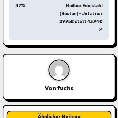
r
47%!
Mailbox Edelstahl
a
(Boston) – Jetzt nur
29,95€ statt 43,94€
g
s
n
a
v
i
Von
fuchs
g
a
t
Ähnlicher Beitrag