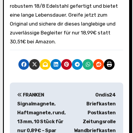
robustem 18/8 Edelstahl gefertigt und bietet
eine lange Lebensdauer. Greife jetzt zum
Original und sichere dir dieses langlebige und
zuverlässige Begleiter für nur 18,99€ statt
30,51€ bei Amazon.
B
FRANKEN
Ondis24
e
Signalmagnete,
Briefkasten
i
Haftmagnete, rund,
Postkasten
13 mm, 10 Stück für
Zeitungsrolle
t
nur 0,89€ – Spar
Wandbriefkasten