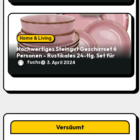
Home & Living
Hochwertiges Steingut Geschirrset 6
Personen – Rustikales 24-tlg. Set für
nur 49,95€ statt 119,95€
fuchs
3. April 2024
Versäumt