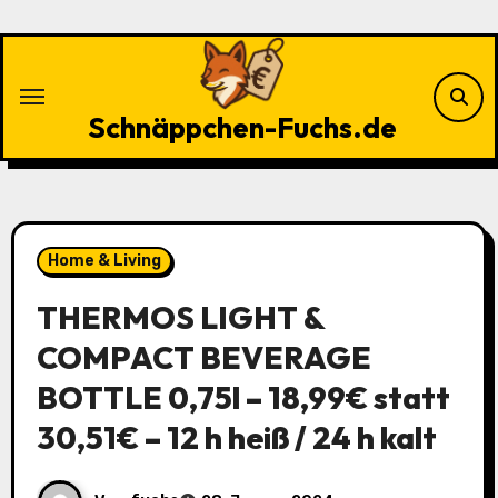
Zu
Inhalten
springen
Schnäppchen-Fuchs.de
Home & Living
THERMOS LIGHT &
COMPACT BEVERAGE
BOTTLE 0,75l – 18,99€ statt
30,51€ – 12 h heiß / 24 h kalt