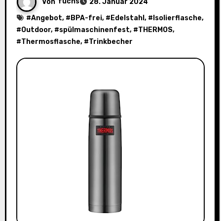
Von
fuchs
28. Januar 2024
#
Angebot
, #
BPA-frei
, #
Edelstahl
, #
Isolierflasche
,
#
Outdoor
, #
spülmaschinenfest
, #
THERMOS
,
#
Thermosflasche
, #
Trinkbecher