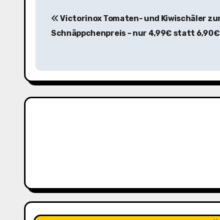
B
Victorinox Tomaten- und Kiwischäler z
e
Schnäppchenpreis – nur 4,99€ statt 6,90€
i
t
r
a
g
s
n
a
v