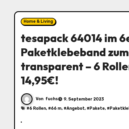
Home & Living
tesapack 64014 im 6
Paketklebeband zum
transparent – 6 Rolle
14,95€!
Von
fuchs
9. September 2023
#
6 Rollen
, #
66 m
, #
Angebot
, #
Pakete
, #
Paketkl