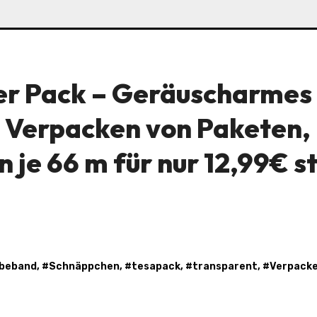
er Pack – Geräuscharmes
 Verpacken von Paketen,
n je 66 m für nur 12,99€ s
ebeband
, #
Schnäppchen
, #
tesapack
, #
transparent
, #
Verpack