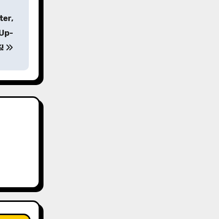
ter,
eUp-
%!