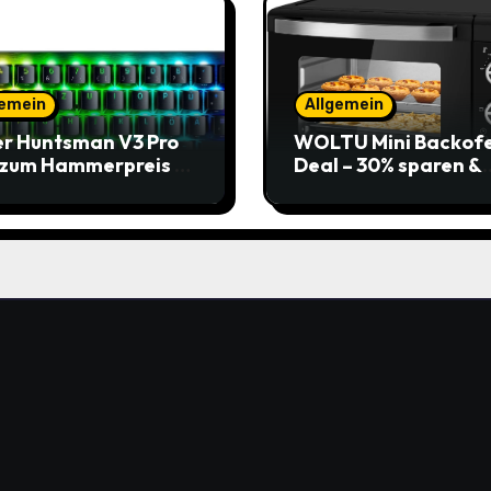
gemein
Allgemein
r Huntsman V3 Pro
WOLTU Mini Backof
 zum Hammerpreis –
Deal – 30% sparen &
t zuschlagen!
Pizza genießen