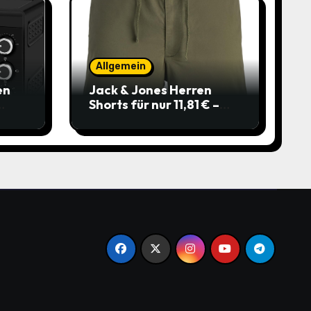
Allgemein
en
Jack & Jones Herren
Shorts für nur 11,81 € –
über 40 % gespart!