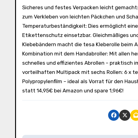
Sicheres und festes Verpacken leicht gemacht: Vielseitig einsetzbares, transparentes Klebeband geeignet
zum Verkleben von leichten Päckchen und Schac
Temperaturbeständigkeit: Dies ermöglicht eine
Etikettenschutz einsetzbar. Gleichmäßiges un
Klebebändern macht die tesa Kleberolle beim A
Kombination mit dem Handabroller: Mit allen h
schnelles und effizientes Abrollen – praktisch
vorteilhaften Multipack mit sechs Rollen: 6 x 
Polypropylenfilm – ideal als Vorrat für den Hau
statt 14,95€ bei Amazon und spare 1,96€!