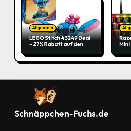
Allgemein
All
LEGO Stitch 43249 Deal
Raze
– 27% Rabatt auf den
Mini
süßen Disney-Flauscher
Jetz
Schnäppchen-Fuchs.de