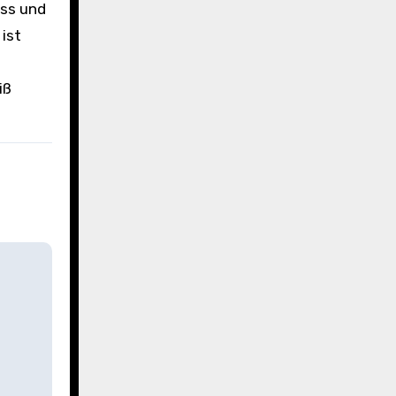
uss und
ist
iß