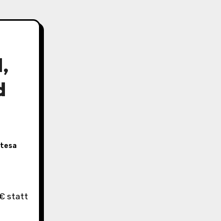
,
d
tesa