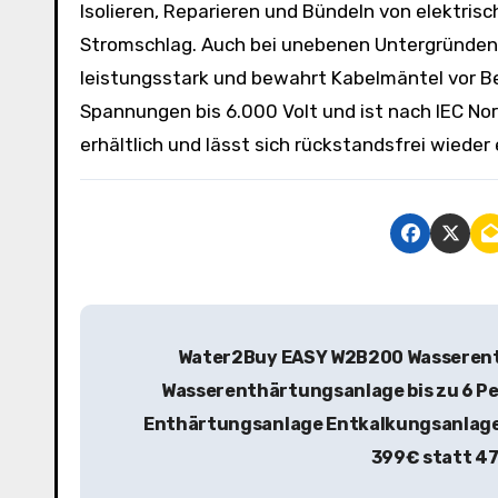
Isolieren, Reparieren und Bündeln von elektris
Stromschlag. Auch bei unebenen Untergründen 
leistungsstark und bewahrt Kabelmäntel vor Be
Spannungen bis 6.000 Volt und ist nach IEC Norm 
erhältlich und lässt sich rückstandsfrei wiede
B
Water2Buy EASY W2B200 Wasserent
e
Wasserenthärtungsanlage bis zu 6 Pe
i
Enthärtungsanlage Entkalkungsanlage
t
399€ statt 4