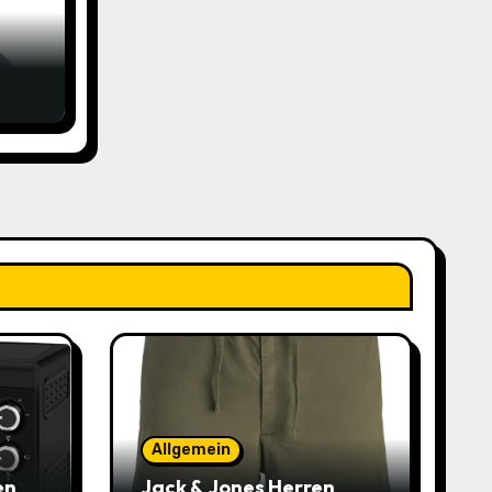
änge
t
,99€
bei
Allgemein
en
Jack & Jones Herren