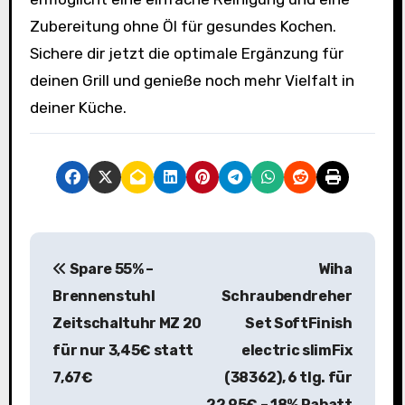
Zubereitung ohne Öl für gesundes Kochen.
Sichere dir jetzt die optimale Ergänzung für
deinen Grill und genieße noch mehr Vielfalt in
deiner Küche.
B
Spare 55% –
Wiha
e
Brennenstuhl
Schraubendreher
i
Zeitschaltuhr MZ 20
Set SoftFinish
für nur 3,45€ statt
electric slimFix
t
7,67€
(38362), 6 tlg. für
r
22,95€ – 18% Rabatt