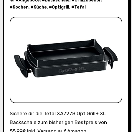
#
Angebote
, #
Backschale
, #
Grillzubehör
,
#
Kochen
, #
Küche
, #
Optigrill
, #
Tefal
Sichere dir die Tefal XA7278 OptiGrill+ XL
Backschale zum bisherigen Bestpreis von
55,99€ inkl. Versand auf Amazon.