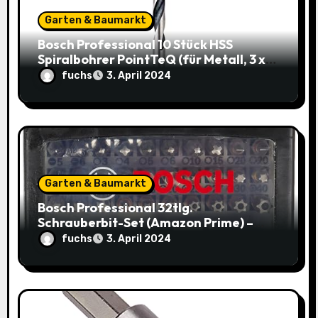
o
Garten & Baumarkt
Bosch Professional 10 Stück HSS
n
Spiralbohrer PointTeQ (für Metall, 3 x
33 x 61 mm) – Top Deal: 3,49€ statt
fuchs
3. April 2024
8,48€
Garten & Baumarkt
Bosch Professional 32tlg.
Schrauberbit-Set (Amazon Prime) –
Jetzt nur 9,95€ statt 14,29€
fuchs
3. April 2024