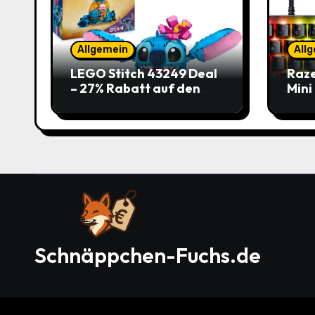
Allgemein
All
LEGO Stitch 43249 Deal
Raze
– 27% Rabatt auf den
Mini
süßen Disney-Flauscher
Jetz
Schnäppchen-Fuchs.de