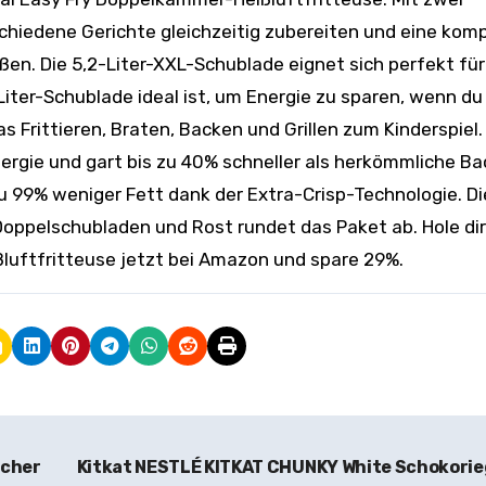
hiedene Gerichte gleichzeitig zubereiten und eine kom
en. Die 5,2-Liter-XXL-Schublade eignet sich perfekt fü
ter-Schublade ideal ist, um Energie zu sparen, wenn du 
s Frittieren, Braten, Backen und Grillen zum Kinderspiel.
ergie und gart bis zu 40% schneller als herkömmliche Ba
u 99% weniger Fett dank der Extra-Crisp-Technologie. Di
ppelschubladen und Rost rundet das Paket ab. Hole dir
luftfritteuse jetzt bei Amazon und spare 29%.
ücher
Kitkat NESTLÉ KITKAT CHUNKY White Schokorie