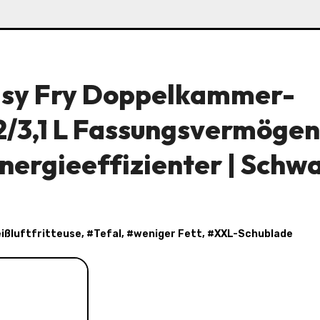
asy Fry Doppelkammer-
,2/3,1 L Fassungsvermögen
energieeffizienter | Schw
ißluftfritteuse
, #
Tefal
, #
weniger Fett
, #
XXL-Schublade