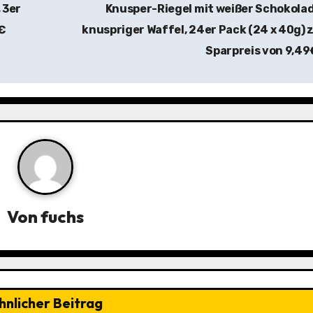
 3er
Knusper-Riegel mit weißer Schokola
9€
knuspriger Waffel, 24er Pack (24 x 40g)
Sparpreis von 9,4
Von
fuchs
hnlicher Beitrag