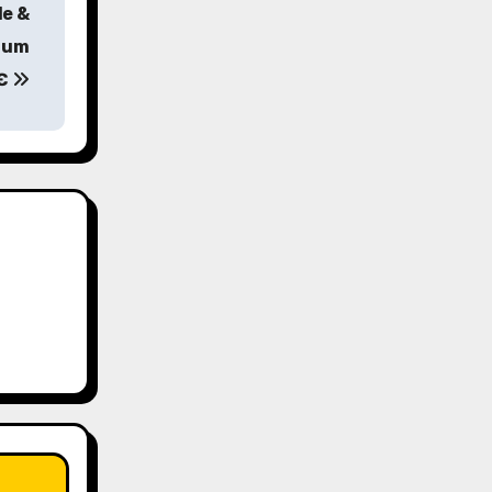
de &
 zum
9€