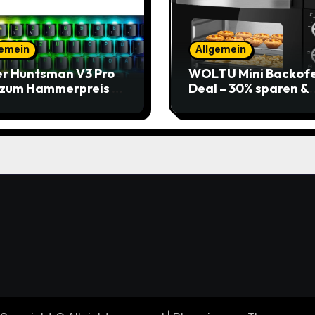
gemein
Allgemein
r Huntsman V3 Pro
WOLTU Mini Backof
 zum Hammerpreis –
Deal – 30% sparen &
t zuschlagen!
Pizza genießen