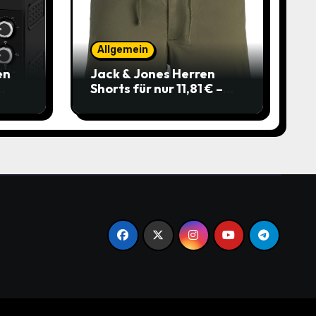
Allgemein
en
Jack & Jones Herren
Shorts für nur 11,81 € –
über 40 % gespart!