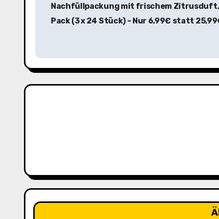
Nachfüllpackung mit frischem Zitrusduft,
i
Pack (3 x 24 Stück) – Nur 6,99€ statt 25,9
t
r
a
g
s
n
a
v
i
Ä
g