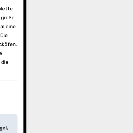
plette
r große
alleine
 Die
cköfen.
e
 die
gel,