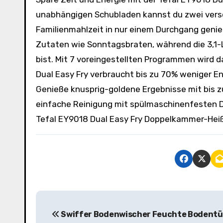
unabhängigen Schubladen kannst du zwei versc
Familienmahlzeit in nur einem Durchgang genieß
Zutaten wie Sonntagsbraten, während die 3,1-Li
bist. Mit 7 voreingestellten Programmen wird da
Dual Easy Fry verbraucht bis zu 70% weniger En
Genieße knusprig-goldene Ergebnisse mit bis z
einfache Reinigung mit spülmaschinenfesten Do
Tefal EY9018 Dual Easy Fry Doppelkammer-Heiß
B
Swiffer Bodenwischer Feuchte Bodent
e