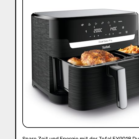
Spare Zeit und Energie mit der Tefal EY9018 Dual Easy Fry Doppelkammer-Heißluftfritteuse. Mit zwei