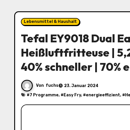
Lebensmittel & Haushalt
Tefal EY9018 Dual E
Heißluftfritteuse | 5
40% schneller | 70% 
Von
fuchs
23. Januar 2024
#
7 Programme
, #
Easy Fry
, #
energieeffizient
, #
He