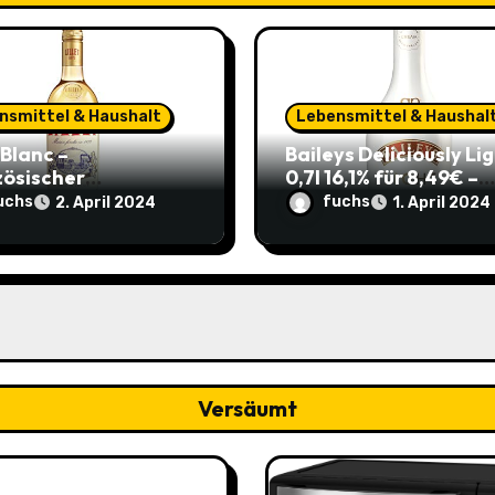
nsmittel & Haushalt
Lebensmittel & Haushal
 Blanc –
Baileys Deliciously Li
zösischer
0,7l 16,1% für 8,49€ –
peritif 0,75l 11,82€
Leichter Genuss für d
uchs
fuchs
2. April 2024
1. April 2024
re 4,17€ im Sparabo
Sommerparty (ehem.
14,99€)
Versäumt