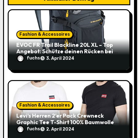
t
i
o
Fashion & Accessoires
EVOC FR Trail Blackline 20L XL – Top
n
Angebot: Schütze deinen Rücken beim
Biken zum unschlagbaren Preis!
fuchs
3. April 2024
Fashion & Accessoires
Levi’s Herren 2’er Pack Crewneck
Graphic Tee T-Shirt 100% Baumwolle
(Gr. XXS-XXL) – 20€ statt 36,19€!
fuchs
2. April 2024