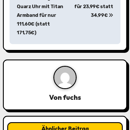
Quarz Uhr mit Titan
für 23,99€ statt
t
Armband für nur
34,99€
r
111,60€ (statt
a
171,75€)
g
s
n
a
v
Von
fuchs
i
g
a
Ähnlicher Beitrag