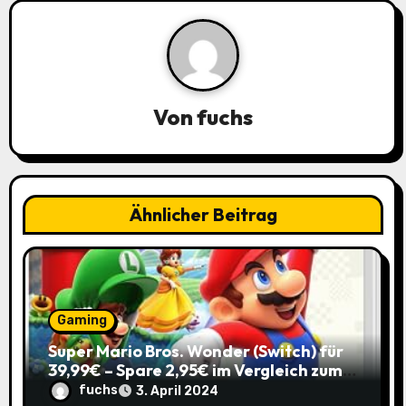
n
a
v
Von
fuchs
i
g
a
Ähnlicher Beitrag
t
i
o
Gaming
Super Mario Bros. Wonder (Switch) für
n
39,99€ – Spare 2,95€ im Vergleich zum
Normalpreis!
fuchs
3. April 2024