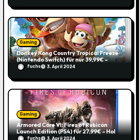
Gaming
Donkey Kong Country Tropical Freeze
(Nintendo Switch) für nur 39,99€ –
Spare 16% im Vergleich zum alten Preis!
fuchs
3. April 2024
Gaming
Armored Core VI: Fires of Rubicon
Launch Edition (PS4) für 27,99€ – Hol
dir den Mech-Action Spaß zum
fuchs
3. April 2024