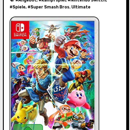
#
Angebot
, #
Kampfspiel
, #
Nintendo Switch
,
#
Spiele
, #
Super Smash Bros. Ultimate