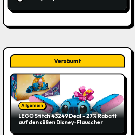
Spitzenpreis!
Versäumt
Allgemein
LEGO Stitch 43249 Deal – 27% Rabatt
auf den süßen Disney-Flauscher