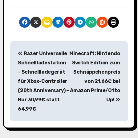
B
Razer Universelle
Minecraft: Nintendo
e
Schnellladestation
Switch Edition zum
i
– Schnellladegerät
Schnäppchenpreis
für Xbox-Controller
von 21,66€ bei
t
(20th Anniversary) –
Amazon Prime/Otto
r
Nur 30,99€ statt
Up!
a
64,99€
g
s