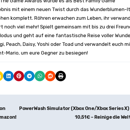
n The Game Awards wurde es als Best Family Game
rlebnis mit einem neuen Twist durch das Wunderblumen-I
hehen komplett. Röhren erwachen zum Leben, ihr verwand
rt noch viel mehr! Spielt gemeinsam mit bis zu drei Freu
Modus und geht auf eine fantastische Reise voller Wunde
gi, Peach, Daisy, Yoshi oder Toad und verwandelt euch mi
t-Mario, um eure Gegner zu besiegen!
ion
PowerWash Simulator (Xbox One/Xbox Series X)
 Amazon!
10,51€ – Reinige die Wel