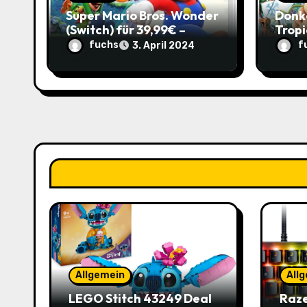
t
Super Mario Bros. Wonder
Donk
(Switch) für 39,99€ –
Tropi
i
Spare 2,95€ im Vergleich
(Nint
fuchs
f
3. April 2024
zum Normalpreis!
39,99
o
Vergl
n
Allgemein
All
LEGO Stitch 43249 Deal
Raze