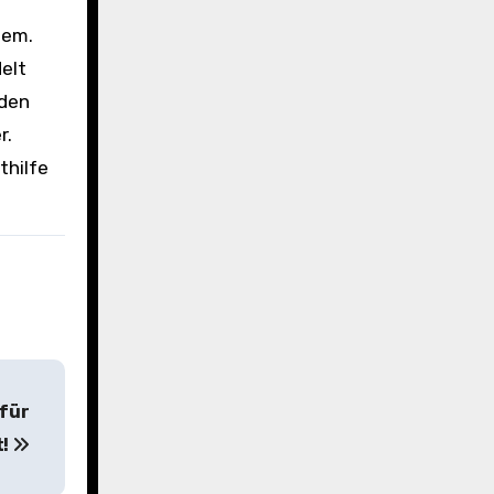
tem.
elt
nden
r.
thilfe
 für
t!