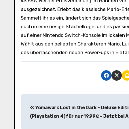
43,56€. Bei der Preisverleihung im Rahmen vo
ausgezeichnet. Erlebt das klassische Mario-E
Sammelt ihr es ein, ändert sich das Spielgesc
euch in eine riesige Stachelkugel und es passie
auf einer Nintendo Switch-Konsole im lokalen 
Wählt aus den beliebten Charakteren Mario, Lui
des überraschenden neuen Power-ups in Elefan
B
Yomawari: Lost in the Dark – Deluxe Edit
e
(Playstation 4) für nur 19,99€ – Jetzt bei
i