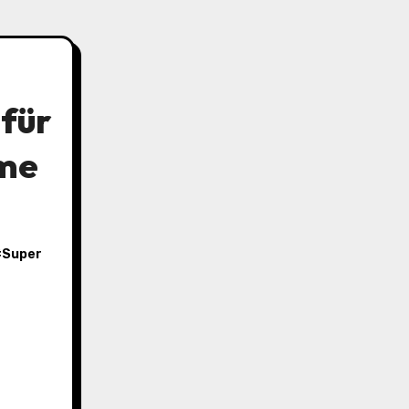
 für
ime
#
Super