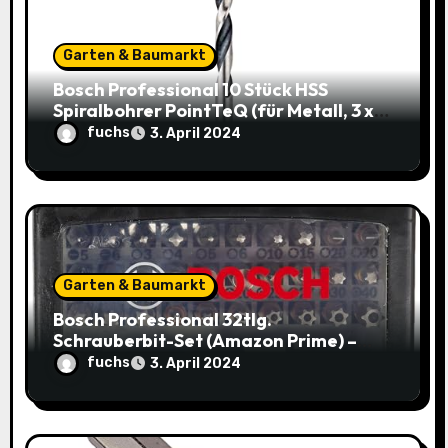
i
o
Garten & Baumarkt
Bosch Professional 10 Stück HSS
n
Spiralbohrer PointTeQ (für Metall, 3 x
33 x 61 mm) – Top Deal: 3,49€ statt
fuchs
3. April 2024
8,48€
Garten & Baumarkt
Bosch Professional 32tlg.
Schrauberbit-Set (Amazon Prime) –
Jetzt nur 9,95€ statt 14,29€
fuchs
3. April 2024