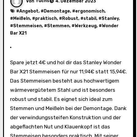
Von
fuchs
4. Dezember 2023
#
Angebot
, #
Demontage
, #
ergonomisch
,
#
Meißeln
, #
praktisch
, #
Robust
, #
stabil
, #
Stanley
,
#
Stemmeisen
, #
Stemmen
, #
Werkzeug
, #
Wonder
Bar X21
Spare jetzt 4€ und hol dir das Stanley Wonder
Bar X21 Stemmeisen für nur 11,94€ statt 15,94€.
Das Stemmeisen besteht aus hochwertigem
wärmevergütetem Stahl und ist besonders
robust und stabil. Es eignet sich ideal zum
Stemmen und Meißeln bei der Demontage. Dank
der verwindungssteifen Konstruktion und der
abgeflachten Nut und Klauenkopf ist das
Stemmeisen besonders praktisch. Mit seiner