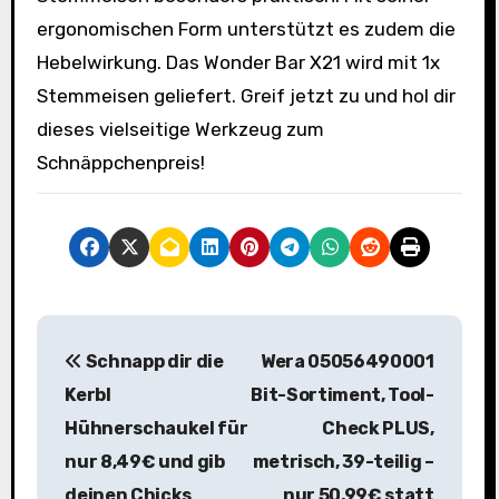
ergonomischen Form unterstützt es zudem die
Hebelwirkung. Das Wonder Bar X21 wird mit 1x
Stemmeisen geliefert. Greif jetzt zu und hol dir
dieses vielseitige Werkzeug zum
Schnäppchenpreis!
B
Schnapp dir die
Wera 05056490001
e
Kerbl
Bit-Sortiment, Tool-
i
Hühnerschaukel für
Check PLUS,
nur 8,49€ und gib
metrisch, 39-teilig –
t
deinen Chicks
nur 50,99€ statt