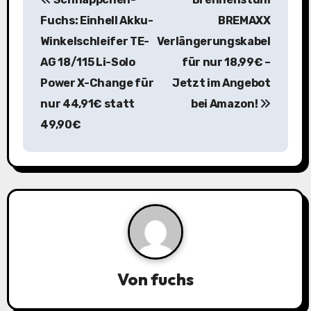
e
Fuchs: Einhell Akku-
BREMAXX
i
Winkelschleifer TE-
Verlängerungskabel
AG 18/115 Li-Solo
für nur 18,99€ –
t
Power X-Change für
Jetzt im Angebot
r
nur 44,91€ statt
bei Amazon!
a
49,90€
g
s
n
a
v
Von
fuchs
i