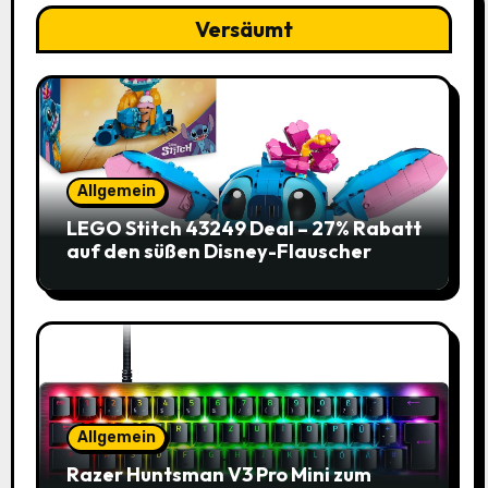
Versäumt
Allgemein
LEGO Stitch 43249 Deal – 27% Rabatt
auf den süßen Disney-Flauscher
Allgemein
Razer Huntsman V3 Pro Mini zum