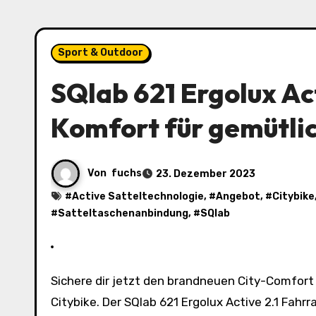
Sport & Outdoor
SQlab 621 Ergolux Act
Komfort für gemütli
Von
fuchs
23. Dezember 2023
#
Active Satteltechnologie
, #
Angebot
, #
Citybike
#
Satteltaschenanbindung
, #
SQlab
Sichere dir jetzt den brandneuen City-Comfort Fahrradsattel von SQlab für gemütliche Touren auf dem
Citybike. Der SQlab 621 Ergolux Active 2.1 Fahr