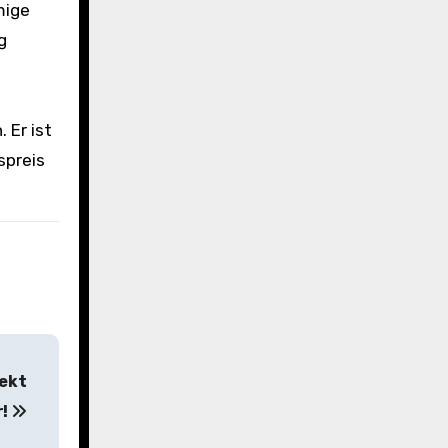
mige
g
 Er ist
spreis
fekt
r!