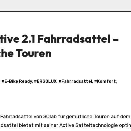
ive 2.1 Fahrradsattel –
che Touren
, #
E-Bike Ready
, #
ERGOLUX
, #
Fahrradsattel
, #
Komfort
,
radsattel bietet mit seiner Active Satteltechnologie opt